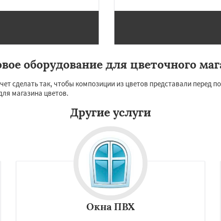
майлово
Икша
Даю согласие на обработку персональных данных
ково
Лесной
Лопатино
Лотошино
елеевск
Михнево
но
Некрасовское
ьский
Правдинский
овое оборудование для цветочного маг
дники
Свердловск
ино
чет сделать так, чтобы композиции из цветов представали перед по
для магазина цветов.
Другие услуги
Окна ПВХ