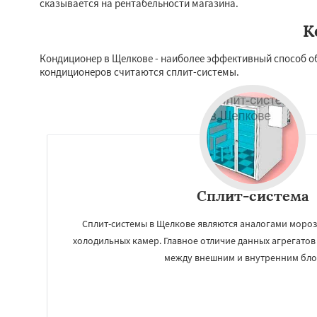
сказывается на рентабельности магазина.
К
Кондиционер в Щелкове - наиболее эффективный способ 
кондиционеров считаются сплит-системы.
Сплит-система
Работае
регио
Сплит-системы в Щелкове являются аналогами моро
холодильных камер. Главное отличие данных агрегатов
между внешним и внутренним бло
Электрогорск
Эл
Яхрома
Андреев
Богородское
Бол
Вербилки
Восхо
Загорянский
Зап