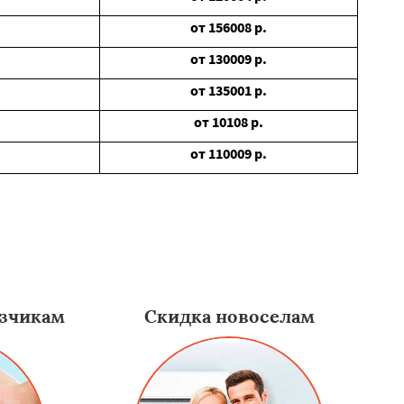
от
156008
р.
от
130009
р.
от
135001
р.
от
10108
р.
от
110009
р.
зчикам
Скидка новоселам