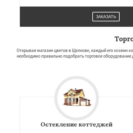
Зеленоградск
Из
Ильинский
Крас
Лесной Городок
ЗАКАЗАТЬ
Малаховка
Менд
Монино
Нахаби
Обухово
Октябр
Решетниково
Торг
Ро
Северный
Софр
Открывая магазин цветов в Щелкове, каждый его хозяин хо
необходимо правильно подобрать торговое оборудование 
Остекление коттеджей