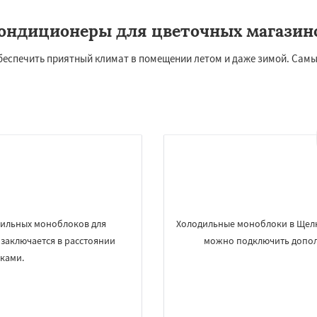
ондиционеры для цветочных магазин
обеспечить приятный климат в помещении летом и даже зимой. Са
×
×
м по
УЗНАТЬ ПОДРОБНЕЕ
нам
зильных моноблоков для
Холодильные моноблоки в Щелк
 заключается в расстоянии
можно подключить допол
ками.
ектросталь
Электроугли
о
Белоомут
Бобров
ьшие Вяземы
Быково
д
Деденево
Жилево
рудная
Заречье