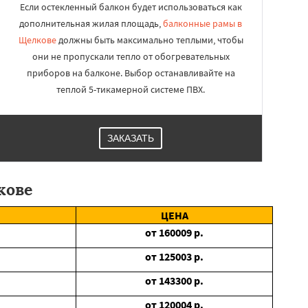
Если остекленный балкон будет использоваться как
дополнительная жилая площадь,
балконные рамы в
Щелкове
должны быть максимально теплыми, чтобы
они не пропускали тепло от обогревательных
приборов на балконе. Выбор останавливайте на
теплой 5-тикамерной системе ПВХ.
ЗАКАЗАТЬ
кове
ЦЕНА
от
160009
р.
от
125003
р.
от
143300
р.
от
120004
р.