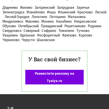
Деденево
Жилево
Загорянский
Запрудная
Заречье
Зеленоградск
Измайлово
Икша
Ильинский
Красково
Лесной
Лесной Городок
Лопатино
Лотошино
Малаховка
Менделеевск
Михнево
Монино
Нахабино
Некрасовское
Обухово
Октябрьский
Правдинский
Решетниково
Родники
Свердловск
Северный
Софрино
Томилино
Тучково
Уваровка
Удельная
Фосфоритный
Фряново
Хорлово
Черкизово
Черусти
Шаховская
У Вас свой бизнес?
Разместите рекламу на
7yaiya.ru
7-Я