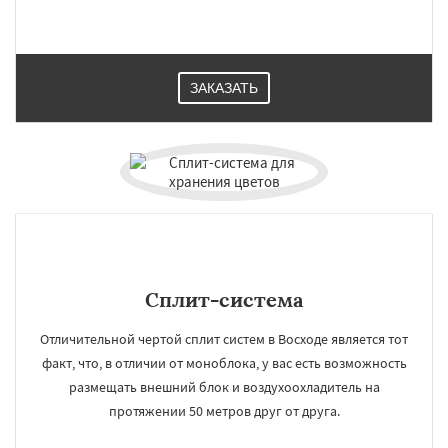
ЗАКАЗАТЬ
×
×
Работаем по
УЗНАТЬ ПОДРОБНЕЕ
регионам
Деденево
Жилево
Загорянский
Сплит-система
Запрудная
Заречье
Зеленоградск
Измайлово
Икша
Ильинский
Красково
Отличительной чертой сплит систем в Восходе является тот
Лесной
Лесной Городок
Лопатино
факт, что, в отличии от моноблока, у вас есть возможность
Лотошино
Малаховка
Менделеевск
Михнево
Монино
Нахабино
Даю согласие на обработку персональных данных
размещать внешний блок и воздухоохладитель на
Некрасовское
Обухово
Октябрьский
протяжении 50 метров друг от друга.
Правдинский
Решетниково
Родники
Свердловск
Северный
Софрино