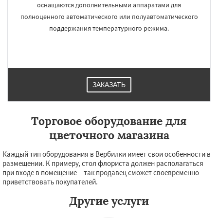
Некрасовское
Обухово
Октябрьский
оснащаются дополнительными аппаратами для
Правдинский
Решетниково
Родники
полноценного автоматического или полуавтоматического
Свердловск
Северный
Софрино
поддержания температурного режима.
Томилино
Тучково
Уваровка
Удельная
Фосфоритный
Фряново
Хорлово
Черкизово
Черусти
Шаховская
ЗАКАЗАТЬ
Торговое оборудование для
цветочного магазина
Каждый тип оборудования в Вербилки имеет свои особенности в
размещении. К примеру, стол флориста должен располагаться
при входе в помещение – так продавец сможет своевременно
приветствовать покупателей.
Другие услуги