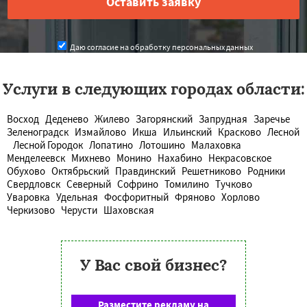
Даю согласие на обработку персональных данных
Услуги в следующих городах области:
Восход
Деденево
Жилево
Загорянский
Запрудная
Заречье
Зеленоградск
Измайлово
Икша
Ильинский
Красково
Лесной
Лесной Городок
Лопатино
Лотошино
Малаховка
Менделеевск
Михнево
Монино
Нахабино
Некрасовское
Обухово
Октябрьский
Правдинский
Решетниково
Родники
Свердловск
Северный
Софрино
Томилино
Тучково
Уваровка
Удельная
Фосфоритный
Фряново
Хорлово
Черкизово
Черусти
Шаховская
У Вас свой бизнес?
Разместите рекламу на