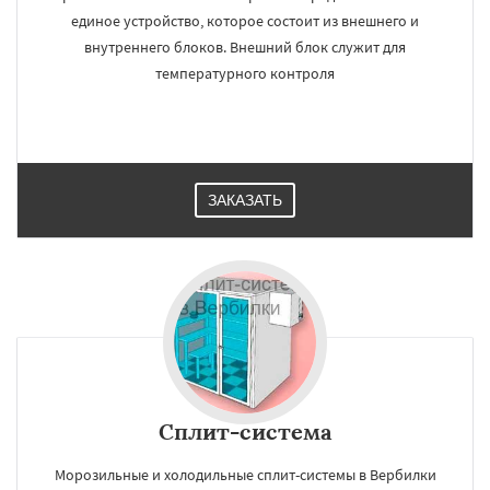
единое устройство, которое состоит из внешнего и
внутреннего блоков. Внешний блок служит для
температурного контроля
ЗАКАЗАТЬ
×
×
Работаем по
УЗНАТЬ ПОДРОБНЕЕ
регионам
Восход
Деденево
Жилево
Загорянский
Запрудная
Заречье
Зеленоградск
Измайлово
Икша
Ильинский
Красково
Сплит-система
Лесной
Лесной Городок
Лопатино
Лотошино
Малаховка
Менделеевск
Михнево
Монино
Нахабино
Морозильные и холодильные сплит-системы в Вербилки
Даю согласие на обработку персональных данных