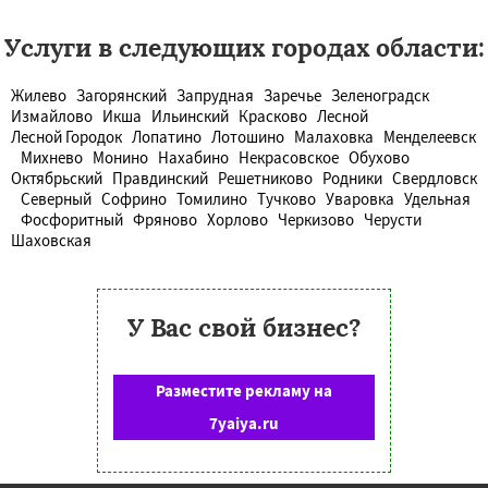
Услуги в следующих городах области:
Жилево
Загорянский
Запрудная
Заречье
Зеленоградск
Измайлово
Икша
Ильинский
Красково
Лесной
Лесной Городок
Лопатино
Лотошино
Малаховка
Менделеевск
Михнево
Монино
Нахабино
Некрасовское
Обухово
Октябрьский
Правдинский
Решетниково
Родники
Свердловск
Северный
Софрино
Томилино
Тучково
Уваровка
Удельная
Фосфоритный
Фряново
Хорлово
Черкизово
Черусти
Шаховская
У Вас свой бизнес?
Разместите рекламу на
7yaiya.ru