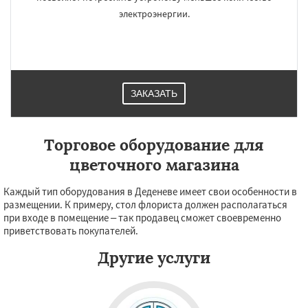
Северный
Софрино
Томилино
Тучково
электроэнергии.
Уваровка
Удельная
Фосфоритный
Фряново
Хорлово
Черкизово
Черусти
Шаховская
ЗАКАЗАТЬ
Торговое оборудование для
цветочного магазина
Каждый тип оборудования в Деденеве имеет свои особенности в
размещении. К примеру, стол флориста должен располагаться
при входе в помещение – так продавец сможет своевременно
приветствовать покупателей.
Другие услуги