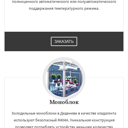
полноценного автоматического или полуавтоматического
поддержания температурного режима.
ЗАКАЗАТЬ
×
×
Работаем по
УЗНАТЬ ПОДРОБНЕЕ
регионам
Жилево
Загорянский
Запрудная
Заречье
Зеленоградск
Измайлово
Икша
Ильинский
Красково
Лесной
Моноблок
Лесной Городок
Лопатино
Лотошино
Малаховка
Менделеевск
Михнево
Холодильные моноблоки в Деденеве в качестве хладагента
Монино
Нахабино
Некрасовское
Даю согласие на обработку персональных данных
используют безопасный R404A. Уникальная конструкция
Обухово
Октябрьский
Правдинский
Решетниково
Родники
Свердловск
позволяет потреблять устройству меньшее количество