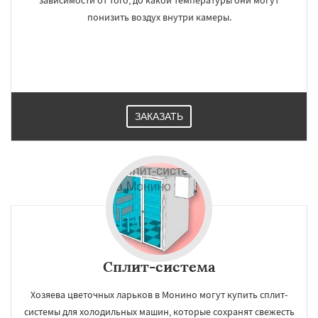
зависимости от того, до какой температуры они могут
понизить воздух внутри камеры.
ЗАКАЗАТЬ
×
×
Работаем по
УЗНАТЬ ПОДРОБНЕЕ
регионам
Нахабино
Некрасовское
Обухово
Октябрьский
Правдинский
Решетниково
Родники
Свердловск
Северный
Софрино
Томилино
Тучково
Уваровка
Удельная
Фосфоритный
Фряново
Сплит-система
Хорлово
Черкизово
Черусти
Даю согласие на обработку персональных данных
Шаховская
Хозяева цветочных ларьков в Монино могут купить сплит-
системы для холодильных машин, которые сохранят свежесть