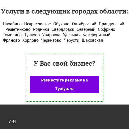
Услуги в следующих городах области:
Нахабино
Некрасовское
Обухово
Октябрьский
Правдинский
Решетниково
Родники
Свердловск
Северный
Софрино
Томилино
Тучково
Уваровка
Удельная
Фосфоритный
Фряново
Хорлово
Черкизово
Черусти
Шаховская
У Вас свой бизнес?
Разместите рекламу на
7yaiya.ru
7-Я