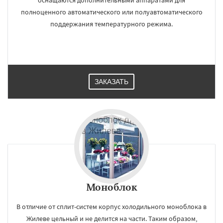
оснащаются дополнительными аппаратами для
полноценного автоматического или полуавтоматического
поддержания температурного режима.
ЗАКАЗАТЬ
×
×
Работаем по
УЗНАТЬ ПОДРОБНЕЕ
регионам
Загорянский
Запрудная
Заречье
Зеленоградск
Измайлово
Икша
Моноблок
Ильинский
Красково
Лесной
Лесной Городок
Лопатино
Лотошино
В отличие от сплит-систем корпус холодильного моноблока в
Малаховка
Менделеевск
Михнево
Монино
Нахабино
Некрасовское
Даю согласие на обработку персональных данных
Жилеве цельный и не делится на части. Таким образом,