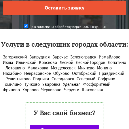
Даю согласие на обработку персональных данных
Услуги в следующих городах области:
Загорянский
Запрудная
Заречье
Зеленоградск
Измайлово
Икша
Ильинский
Красково
Лесной
Лесной Городок
Лопатино
Лотошино
Малаховка
Менделеевск
Михнево
Монино
Нахабино
Некрасовское
Обухово
Октябрьский
Правдинский
Решетниково
Родники
Свердловск
Северный
Софрино
Томилино
Тучково
Уваровка
Удельная
Фосфоритный
Фряново
Хорлово
Черкизово
Черусти
Шаховская
У Вас свой бизнес?