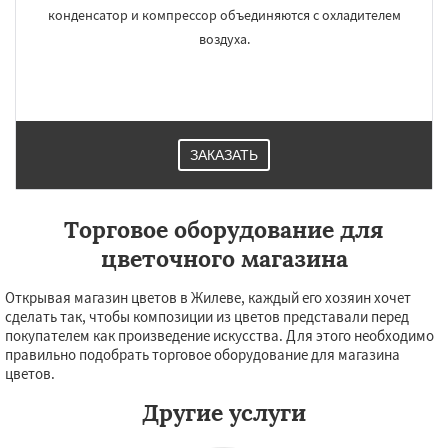
Обухово
Октябрьский
Правдинский
конденсатор и компрессор объединяются с охладителем
Решетниково
Родники
Свердловск
воздуха.
Северный
Софрино
Томилино
Тучково
Уваровка
Удельная
Фосфоритный
Фряново
Хорлово
Черкизово
Черусти
Шаховская
ЗАКАЗАТЬ
Торговое оборудование для
цветочного магазина
Открывая магазин цветов в Жилеве, каждый его хозяин хочет
сделать так, чтобы композиции из цветов представали перед
покупателем как произведение искусства. Для этого необходимо
правильно подобрать торговое оборудование для магазина
цветов.
Другие услуги