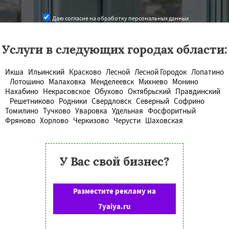
Даю согласие на обработку персональных данных
Услуги в следующих городах области:
Икша
Ильинский
Красково
Лесной
Лесной Городок
Лопатино
Лотошино
Малаховка
Менделеевск
Михнево
Монино
Нахабино
Некрасовское
Обухово
Октябрьский
Правдинский
Решетниково
Родники
Свердловск
Северный
Софрино
Томилино
Тучково
Уваровка
Удельная
Фосфоритный
Фряново
Хорлово
Черкизово
Черусти
Шаховская
У Вас свой бизнес?
Разместите рекламу на
7yaiya.ru