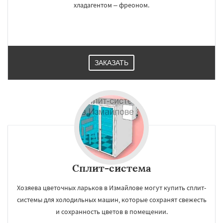
хладагентом – фреоном.
ЗАКАЗАТЬ
×
×
Работаем по
УЗНАТЬ ПОДРОБНЕЕ
регионам
Икша
Ильинский
Красково
Лесной
Лесной Городок
Лопатино
Лотошино
Сплит-система
Малаховка
Менделеевск
Михнево
Монино
Нахабино
Некрасовское
Хозяева цветочных ларьков в Измайлове могут купить сплит-
Обухово
Октябрьский
Правдинский
системы для холодильных машин, которые сохранят свежесть
Решетниково
Родники
Свердловск
Даю согласие на обработку персональных данных
и сохранность цветов в помещении.
Северный
Софрино
Томилино
Тучково
Уваровка
Удельная
Фосфоритный