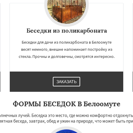
Лопатино
Лотошино
Даю согласие на обработку персональных данных
елеевск
Михнево
но
Некрасовское
ьский
Правдинский
дники
Свердловск
Беседки из поликарбоната
ино
Томилино
Тучково
ная
Фосфоритный
Беседки для дачи из поликарбоната в Белоомуте
весят немного, внешне напоминает постройку из
стекла. Прочны и долговечны, смотрятся интересно.
ЗАКАЗАТЬ
ФОРМЫ БЕСЕДОК В Белоомуте
олнечных лучей. Беседка это место, где можно комфортно отдохнуть 
иятная беседа, завтрак, обед и ужин на природе, что может быть пр