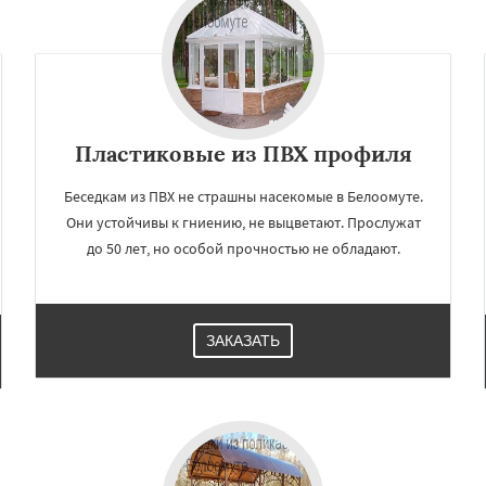
Пластиковые из ПВХ профиля
Беседкам из ПВХ не страшны насекомые в Белоомуте.
Они устойчивы к гниению, не выцветают. Прослужат
до 50 лет, но особой прочностью не обладают.
×
×
м по
УЗНАТЬ ПОДРОБНЕЕ
нам
ЗАКАЗАТЬ
ское
Большие Вяземы
и
Восход
Деденево
ский
Запрудная
Заречье
Измайлово
Икша
ково
Лесной