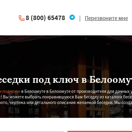
8 (800) 65478
|
Перезвоните мне
еседки под ключ в Белоому
и под ключ
в Белоомуте в Белоомуте от производителя для дачных у
с! Вы можете выбрать понравившуюся Вам беседку из каталога бесе
то, чертежа или детального описания желаемой беседки. Мы созд