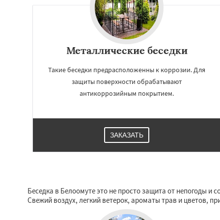
Лесной Городок
Малаховка
Менд
Монино
Нахаби
Обухово
Октябр
Решетниково
Ро
Металлические беседки
Северный
Софр
Уваровка
Удель
Такие беседки предрасположенны к коррозии. Для
Фряново
защиты поверхности обрабатывают
антикоррозийным покрытием.
ЗАКАЗАТЬ
Беседка в Белоомуте это не просто защита от непогоды и с
Свежий воздух, легкий ветерок, ароматы трав и цветов, пр