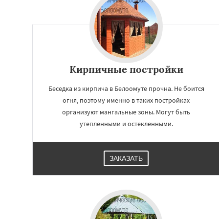
Кирпичные постройки
Беседка из кирпича в Белоомуте прочна. Не боится
огня, поэтому именно в таких постройках
организуют мангальные зоны. Могут быть
утепленными и остекленными.
Работае
регио
ЗАКАЗАТЬ
Бобров
Богород
Быково
Вербилк
Жилево
Загорян
Зеленоградск
Ильинский
Крас