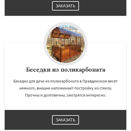
ЗАКАЗАТЬ
Беседки из поликарбоната
×
×
Беседки для дачи из поликарбоната в Правдинском весят
Работаем по
УЗНАТЬ ПОДРОБНЕЕ
немного, внешне напоминает постройку из стекла.
регионам
Прочны и долговечны, смотрятся интересно.
Решетниково
Родники
Свердловск
Северный
Софрино
Томилино
Тучково
ЗАКАЗАТЬ
Уваровка
Удельная
Фосфоритный
Фряново
Хорлово
Черкизово
Черусти