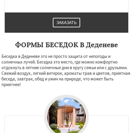
Жилево
Загорянский
Запрудная
Заречье
Зеленоградск
Измайлово
Икша
Ильинский
Красково
Лесной
Лесной Городок
Лопатино
Лотошино
ЗАКАЗАТЬ
Малаховка
Менделеевск
Михнево
Монино
Нахабино
Некрасовское
Даю согласие на обработку персональных данных
Обухово
Октябрьский
Правдинский
Решетниково
Родники
Свердловск
ФОРМЫ БЕСЕДОК В Деденеве
Северный
Софрино
Томилино
Тучково
Уваровка
Удельная
Фосфоритный
Беседка в Деденеве это не просто защита от непогоды и
Фряново
Хорлово
Черкизово
Черусти
солнечных лучей. Беседка это место, где можно комфортно
Шаховская
отдохнуть в летние солнечные дни в кругу семьи или с друзьями.
Свежий воздух, легкий ветерок, ароматы трав и цветов, приятная
беседа, завтрак, обед и ужин на природе, что может быть
приятнее!