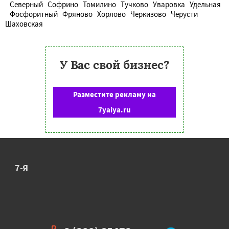
Северный
Софрино
Томилино
Тучково
Уваровка
Удельная
Фосфоритный
Фряново
Хорлово
Черкизово
Черусти
Шаховская
У Вас свой бизнес?
Разместите рекламу на
7yaiya.ru
7-Я