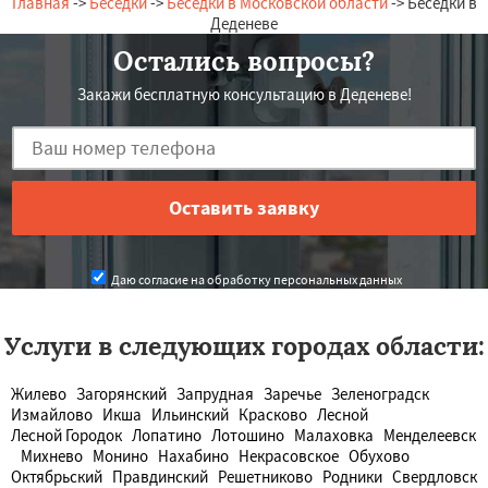
Главная
->
Беседки
->
Беседки в Московской области
-> Беседки в
Деденеве
Остались вопросы?
Закажи бесплатную консультацию в Деденеве!
Даю согласие на обработку персональных данных
Услуги в следующих городах области:
Жилево
Загорянский
Запрудная
Заречье
Зеленоградск
Измайлово
Икша
Ильинский
Красково
Лесной
Лесной Городок
Лопатино
Лотошино
Малаховка
Менделеевск
Михнево
Монино
Нахабино
Некрасовское
Обухово
Октябрьский
Правдинский
Решетниково
Родники
Свердловск