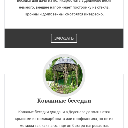
Беседки для дачи из поликарбоната в Деденеве весят
немного, внешне напоминает постройку из стекла.
Прочны и долговечны, смотрятся интересно.
ЗАКАЗАТЬ
×
×
Кованные беседки
Работаем по
УЗНАТЬ ПОДРОБНЕЕ
Кованые беседки для дачи в Деденеве дополняются
регионам
крышами из поликарбоната или профнастила, но не из
металла так как на солнце он быстро нагревается.