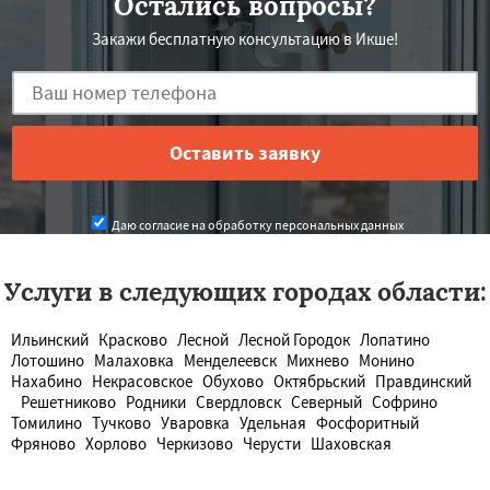
Остались вопросы?
Закажи бесплатную консультацию в Икше!
Даю согласие на обработку персональных данных
Услуги в следующих городах области:
Ильинский
Красково
Лесной
Лесной Городок
Лопатино
Лотошино
Малаховка
Менделеевск
Михнево
Монино
Нахабино
Некрасовское
Обухово
Октябрьский
Правдинский
Решетниково
Родники
Свердловск
Северный
Софрино
Томилино
Тучково
Уваровка
Удельная
Фосфоритный
Фряново
Хорлово
Черкизово
Черусти
Шаховская