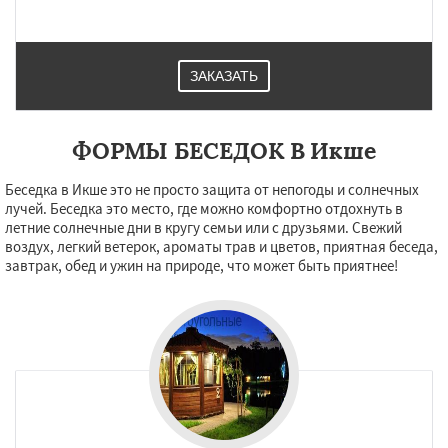
Малаховка
Менделеевск
Михнево
Монино
Нахабино
Некрасовское
Обухово
Октябрьский
Правдинский
Решетниково
Родники
Свердловск
Даю согласие на обработку персональных данных
ЗАКАЗАТЬ
Северный
Софрино
Томилино
Тучково
Уваровка
Удельная
Фосфоритный
Фряново
Хорлово
Черкизово
Черусти
Шаховская
ФОРМЫ БЕСЕДОК В Икше
Беседка в Икше это не просто защита от непогоды и солнечных
лучей. Беседка это место, где можно комфортно отдохнуть в
летние солнечные дни в кругу семьи или с друзьями. Свежий
воздух, легкий ветерок, ароматы трав и цветов, приятная беседа,
завтрак, обед и ужин на природе, что может быть приятнее!