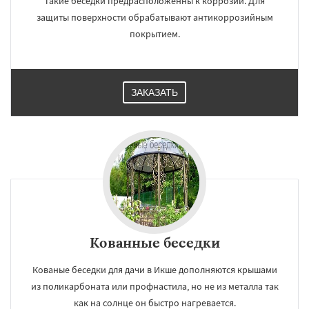
Такие беседки предрасположенны к коррозии. Для
защиты поверхности обрабатывают антикоррозийным
покрытием.
ЗАКАЗАТЬ
×
×
Работаем по
УЗНАТЬ ПОДРОБНЕЕ
Кованные беседки
регионам
Кованые беседки для дачи в Икше дополняются крышами
из поликарбоната или профнастила, но не из металла так
Ильинский
Красково
Лесной
Лесной Городок
Лопатино
Лотошино
как на солнце он быстро нагревается.