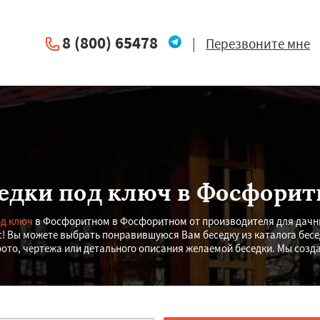
8 (800) 65478
|
Перезвоните мне
едки под ключ в Фосфори
од ключ
в Фосфоритном в Фосфоритном от производителя для дачных
с! Вы можете выбрать понравившуюся Вам беседку из каталога бесе
то, чертежа или детального описания желаемой беседки. Мы созд