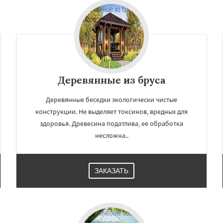
Деревянные из бруса
Деревянные беседки экологически чистые
конструкции. Не выделяет токсинов, вредных для
здоровья. Древесина податлива, ее обработка
×
×
несложна..
м по
УЗНАТЬ ПОДРОБНЕЕ
нам
ЗАКАЗАТЬ
о
Черкизово
Черусти