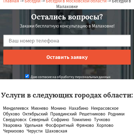
Главная
->
Беседки
->
Беседки в Московской области
-> Беседки в
Малаховке
Остались вопросы?
Закажи бесплатную консультацию в Малаховке!
Даю согласие на обработку персональных данных
Услуги в следующих городах области:
Менделеевск
Михнево
Монино
Нахабино
Некрасовское
Обухово
Октябрьский
Правдинский
Решетниково
Родники
Свердловск
Северный
Софрино
Томилино
Тучково
Уваровка
Удельная
Фосфоритный
Фряново
Хорлово
Черкизово
Черусти
Шаховская