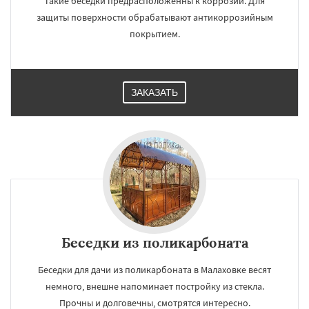
Такие беседки предрасположенны к коррозии. Для
защиты поверхности обрабатывают антикоррозийным
покрытием.
ЗАКАЗАТЬ
×
×
Работаем по
УЗНАТЬ ПОДРОБНЕЕ
Беседки из поликарбоната
регионам
Беседки для дачи из поликарбоната в Малаховке весят
немного, внешне напоминает постройку из стекла.
Менделеевск
Михнево
Монино
Прочны и долговечны, смотрятся интересно.