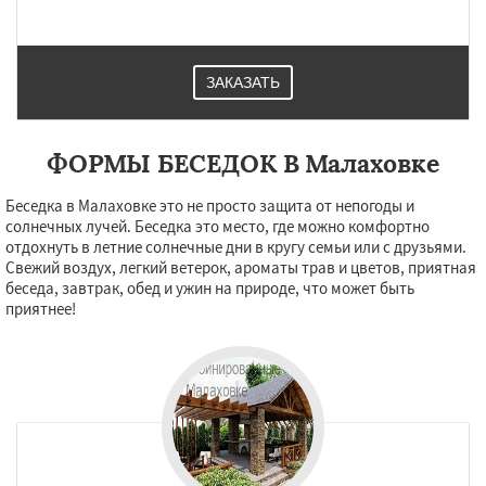
Нахабино
Некрасовское
Обухово
Октябрьский
Правдинский
Решетниково
Родники
Свердловск
Северный
Софрино
Томилино
Тучково
Уваровка
Удельная
Фосфоритный
Фряново
ЗАКАЗАТЬ
Даю согласие на обработку персональных данных
Хорлово
Черкизово
Черусти
Шаховская
ФОРМЫ БЕСЕДОК В Малаховке
Беседка в Малаховке это не просто защита от непогоды и
солнечных лучей. Беседка это место, где можно комфортно
отдохнуть в летние солнечные дни в кругу семьи или с друзьями.
Свежий воздух, легкий ветерок, ароматы трав и цветов, приятная
беседа, завтрак, обед и ужин на природе, что может быть
приятнее!