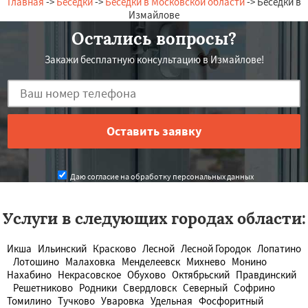
Главная
->
Беседки
->
Беседки в Московской области
-> Беседки в
Измайлове
Остались вопросы?
Закажи бесплатную консультацию в Измайлове!
Даю согласие на обработку персональных данных
Услуги в следующих городах области:
Икша
Ильинский
Красково
Лесной
Лесной Городок
Лопатино
Лотошино
Малаховка
Менделеевск
Михнево
Монино
Нахабино
Некрасовское
Обухово
Октябрьский
Правдинский
Решетниково
Родники
Свердловск
Северный
Софрино
Томилино
Тучково
Уваровка
Удельная
Фосфоритный