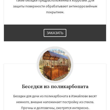
Такие беседки предрасположенны к коррозии. Для
защиты поверхности обрабатывают антикоррозийным
покрытием.
ЗАКАЗАТЬ
×
×
Работаем по
УЗНАТЬ ПОДРОБНЕЕ
Беседки из поликарбоната
регионам
Беседки для дачи из поликарбоната в Измайлове весят
немного, внешне напоминает постройку из стекла.
Икша
Ильинский
Красково
Лесной
Прочны и долговечны, смотрятся интересно.