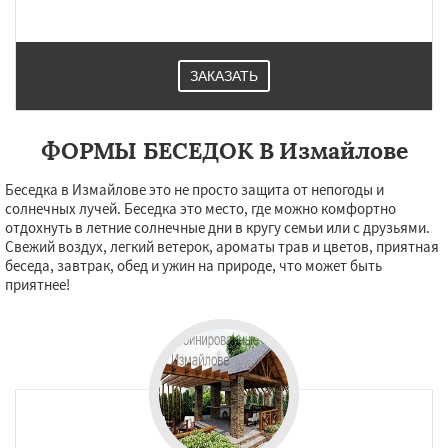
Лесной Городок
Лопатино
Лотошино
Малаховка
Менделеевск
Михнево
Монино
Нахабино
Некрасовское
Обухово
Октябрьский
Правдинский
ЗАКАЗАТЬ
Решетниково
Родники
Свердловск
Даю согласие на обработку персональных данных
Северный
Софрино
Томилино
Тучково
Уваровка
Удельная
Фосфоритный
Фряново
Хорлово
Черкизово
Черусти
ФОРМЫ БЕСЕДОК В Измайлове
Шаховская
Беседка в Измайлове это не просто защита от непогоды и
солнечных лучей. Беседка это место, где можно комфортно
отдохнуть в летние солнечные дни в кругу семьи или с друзьями.
Свежий воздух, легкий ветерок, ароматы трав и цветов, приятная
беседа, завтрак, обед и ужин на природе, что может быть
приятнее!