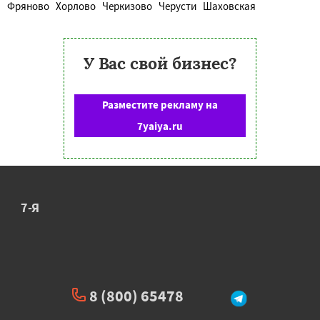
Фряново
Хорлово
Черкизово
Черусти
Шаховская
У Вас свой бизнес?
Разместите рекламу на
7yaiya.ru
7-Я
8 (800) 65478