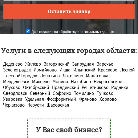
Даю согласие на обработку персональных данных
Услуги в следующих городах области:
Деденево
Жилево
Загорянский
Запрудная
Заречье
Зеленоградск
Измайлово
Икша
Ильинский
Красково
Лесной
Лесной Городок
Лопатино
Лотошино
Малаховка
Менделеевск
Михнево
Монино
Нахабино
Некрасовское
Обухово
Октябрьский
Правдинский
Решетниково
Родники
Свердловск
Северный
Софрино
Томилино
Тучково
Уваровка
Удельная
Фосфоритный
Фряново
Хорлово
Черкизово
Черусти
Шаховская
У Вас свой бизнес?