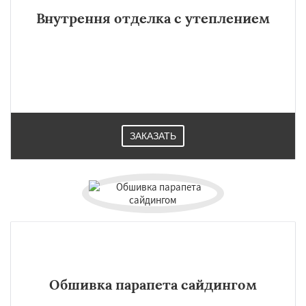
Внутрення отделка с утеплением
ЗАКАЗАТЬ
×
×
Работаем по
УЗНАТЬ ПОДРОБНЕЕ
регионам
Черкизово
Черусти
Шаховская
Обшивка парапета сайдингом