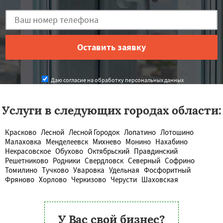
Даю согласие на обработку персональных данных
Услуги в следующих городах области:
Красково
Лесной
Лесной Городок
Лопатино
Лотошино
Малаховка
Менделеевск
Михнево
Монино
Нахабино
Некрасовское
Обухово
Октябрьский
Правдинский
Решетниково
Родники
Свердловск
Северный
Софрино
Томилино
Тучково
Уваровка
Удельная
Фосфоритный
Фряново
Хорлово
Черкизово
Черусти
Шаховская
У Вас свой бизнес?