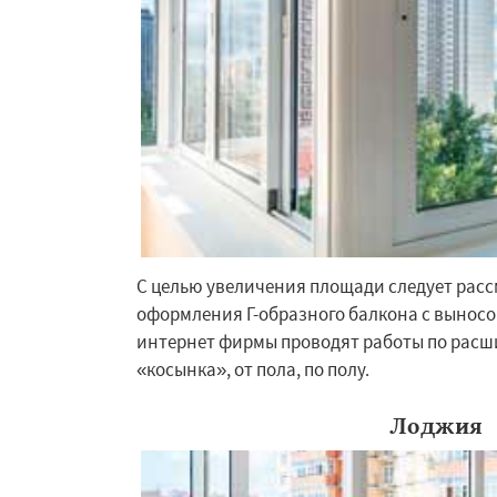
С целью увеличения площади следует рас
Работае
оформления Г-образного балкона с выносо
интернет фирмы проводят работы по рас
регио
«косынка», от пола, по полу.
Икша
Ильинский
Лоджия
Лесной Городок
Малаховка
Менд
Монино
Нахаби
Обухово
Октябр