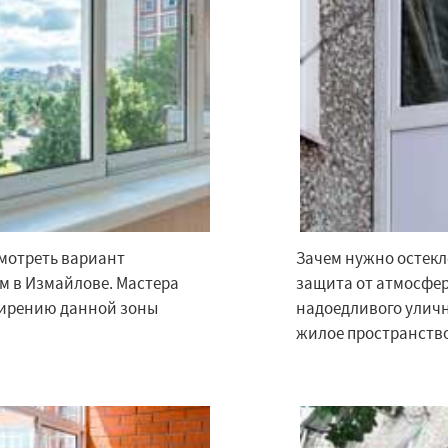
смотреть вариант
Зачем нужно остекл
×
×
м по
м в Измайлове. Мастера
УЗНАТЬ ПОДРОБНЕЕ
защита от атмосфер
ширению данной зоны
надоедливого уличн
нам
жилое пространство
Красково
Лесной
Лопатино
Лотошино
елеевск
Михнево
но
Некрасовское
ьский
Правдинский