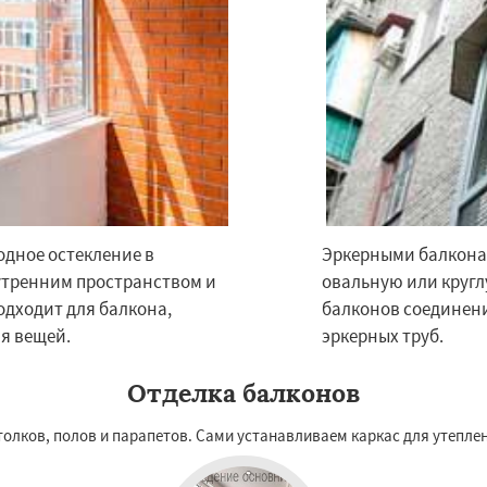
дники
Свердловск
Даю согласие на обработку персональных данных
ино
Томилино
Тучково
ная
Фосфоритный
о
Черкизово
Черусти
одное остекление в
Эркерными балкона
утренним пространством и
овальную или кругл
одходит для балкона,
балконов соединен
я вещей.
эркерных труб.
Отделка балконов
отолков, полов и парапетов. Сами устанавливаем каркас для утепле