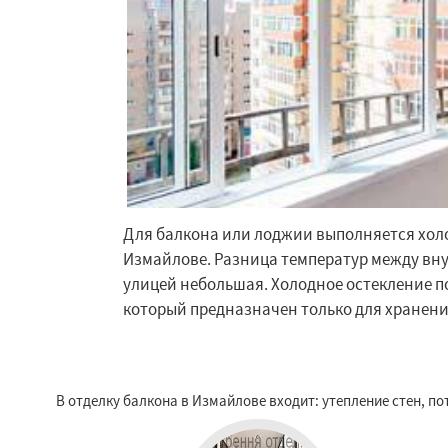
Решетниково
Ро
Северный
Софр
Уваровка
Удель
Фряново
Хорлов
Шаховская
Для балкона или лоджии выполняется хол
Измайлове. Разница температур между вн
улицей небольшая. Холодное остекление п
который предназначен только для хранени
В отделку балкона в Измайлове входит: утепление стен, п