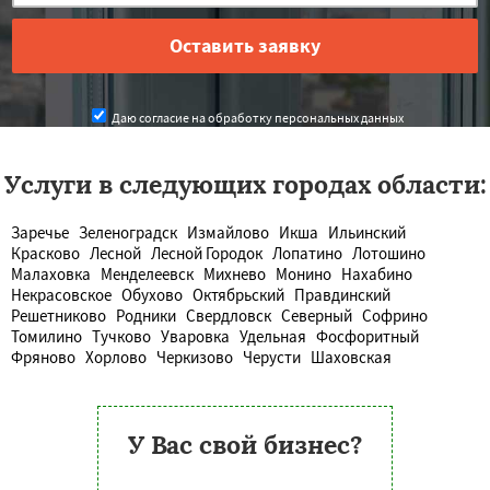
Даю согласие на обработку персональных данных
Услуги в следующих городах области:
Заречье
Зеленоградск
Измайлово
Икша
Ильинский
Красково
Лесной
Лесной Городок
Лопатино
Лотошино
Малаховка
Менделеевск
Михнево
Монино
Нахабино
Некрасовское
Обухово
Октябрьский
Правдинский
Решетниково
Родники
Свердловск
Северный
Софрино
Томилино
Тучково
Уваровка
Удельная
Фосфоритный
Фряново
Хорлово
Черкизово
Черусти
Шаховская
У Вас свой бизнес?