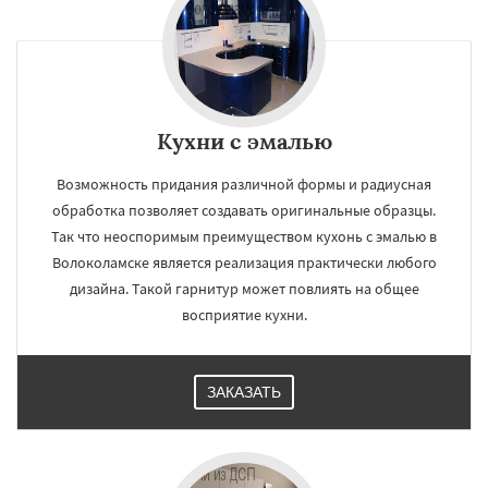
×
×
Работаем по
УЗНАТЬ ПОДРОБНЕЕ
Кухни с эмалью
регионам
Возможность придания различной формы и радиусная
обработка позволяет создавать оригинальные образцы.
Воскресенск
Высоковск
Голицыно
Так что неоспоримым преимуществом кухонь с эмалью в
Дедовск
Дзержинск
Дмитров
Волоколамске является реализация практически любого
Долгопрудный
Домодедово
Дрезна
Дубна
Егорьевск
Жуковский
Зарайск
дизайна. Такой гарнитур может повлиять на общее
Звенигород
Ивантеевка
Истра
Кашира
восприятие кухни.
Клин
Коломна
Королев
Котельники
Даю согласие на обработку персональных данных
Красноармейск
Красногорск
Краснозаводск
Краснознаменск
Кубинка
Куровское
Ликино-Дулево
ЗАКАЗАТЬ
Лобня
Лосино-Петровский
Луховицы
Лыткарино
Люберцы
Можайск
Мытищи
Наро-Фоминск
Ногинск
Одинцово
Озеры
Орехово-Зуево