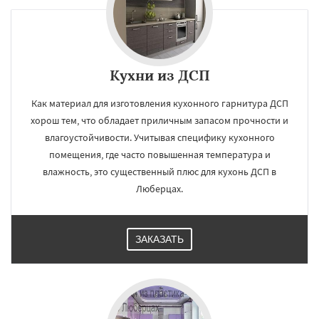
×
×
Кухни из ДСП
Работаем по
УЗНАТЬ ПОДРОБНЕЕ
Как материал для изготовления кухонного гарнитура ДСП
регионам
хорош тем, что обладает приличным запасом прочности и
влагоустойчивости. Учитывая специфику кухонного
Можайск
Мытищи
Наро-Фоминск
помещения, где часто повышенная температура и
Ногинск
Одинцово
Озеры
влажность, это существенный плюс для кухонь ДСП в
Орехово-Зуево
Павловский Посад
Пересвет
Подольск
Протвино
Пушкино
Люберцах.
Пущино
Раменское
Реутов
Рошаль
Рузф
Сергиев Посад
Серпухов
Даю согласие на обработку персональных данных
Солнечногорск
Купавна
Ступино
ЗАКАЗАТЬ
Талдом
Фрязино
Химки
Хотьково
Черноголовка
Чехов
Шатура
Щелково
Электрогорск
Электросталь
Электроугли
Яхрома
Андреево
Белоомут
Бобров
Богородское
Большие Вяземы
Быково