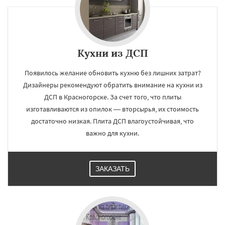
×
×
Кухни из ДСП
Работаем по
УЗНАТЬ ПОДРОБНЕЕ
Появилось желание обновить кухню без лишних затрат?
регионам
Дизайнеры рекомендуют обратить внимание на кухни из
ДСП в Красногорске. За счет того, что плиты
Краснозаводск
Краснознаменск
изготавливаются из опилок — вторсырья, их стоимость
Кубинка
Куровское
Ликино-Дулево
достаточно низкая. Плита ДСП влагоустойчивая, что
Лобня
Лосино-Петровский
Луховицы
Лыткарино
Люберцы
Можайск
Мытищи
важно для кухни.
Наро-Фоминск
Ногинск
Одинцово
Озеры
Орехово-Зуево
Даю согласие на обработку персональных данных
Павловский Посад
Пересвет
Подольск
ЗАКАЗАТЬ
Протвино
Пушкино
Пущино
Раменское
Реутов
Рошаль
Рузф
Сергиев Посад
Серпухов
Солнечногорск
Купавна
Ступино
Талдом
Фрязино
Химки
Хотьково
Черноголовка
Чехов
Шатура
Щелково