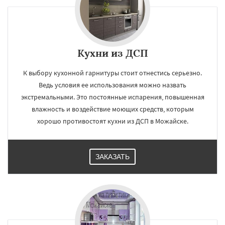
×
×
Кухни из ДСП
Работаем по
УЗНАТЬ ПОДРОБНЕЕ
К выбору кухонной гарнитуры стоит отнестись серьезно.
регионам
Ведь условия ее использования можно назвать
экстремальными. Это постоянные испарения, повышенная
Мытищи
Наро-Фоминск
Ногинск
влажность и воздействие моющих средств, которым
Одинцово
Озеры
Орехово-Зуево
хорошо противостоят кухни из ДСП в Можайске.
Павловский Посад
Пересвет
Подольск
Протвино
Пушкино
Пущино
Раменское
Реутов
Рошаль
Рузф
Сергиев Посад
Серпухов
Солнечногорск
Купавна
Даю согласие на обработку персональных данных
ЗАКАЗАТЬ
Ступино
Талдом
Фрязино
Химки
Хотьково
Черноголовка
Чехов
Шатура
Щелково
Электрогорск
Электросталь
Электроугли
Яхрома
Андреево
Белоомут
Бобров
Богородское
Большие Вяземы
Быково
Вербилки