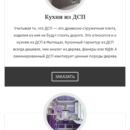
Кухни из ДСП
×
×
Учитывая то, что ДСП — это древесно-стружечная плита,
Работаем по
УЗНАТЬ ПОДРОБНЕЕ
изделия из неё не будут стоить дорого. Это относится и к
кухням из ДСП в Мытищах. Кухонный гарнитур из ДСП
регионам
всегда дешевле, чем аналог из дерева, фанеры или МДФ. А
ламинированный ДСП имитирует ценные породы дерева.
Наро-Фоминск
Ногинск
Одинцово
Озеры
Орехово-Зуево
Павловский Посад
Пересвет
Подольск
Протвино
Пушкино
Пущино
Раменское
ЗАКАЗАТЬ
Реутов
Рошаль
Рузф
Сергиев Посад
Серпухов
Солнечногорск
Купавна
Даю согласие на обработку персональных данных
Ступино
Талдом
Фрязино
Химки
Хотьково
Черноголовка
Чехов
Шатура
Щелково
Электрогорск
Электросталь
Электроугли
Яхрома
Андреево
Белоомут
Бобров
Богородское
Большие Вяземы
Быково
Вербилки
Восход