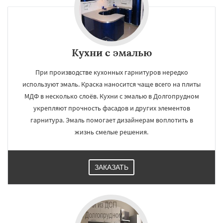
×
×
Кухни с эмалью
Работаем по
УЗНАТЬ ПОДРОБНЕЕ
При производстве кухонных гарнитуров нередко
регионам
используют эмаль. Краска наносится чаще всего на плиты
МДФ в несколько слоёв. Кухни с эмалью в Долгопрудном
Домодедово
Дрезна
Дубна
Егорьевск
укрепляют прочность фасадов и других элементов
Жуковский
Зарайск
Звенигород
гарнитура. Эмаль помогает дизайнерам воплотить в
Ивантеевка
Истра
Кашира
Клин
Коломна
Королев
Котельники
жизнь смелые решения.
Красноармейск
Красногорск
Краснозаводск
Краснознаменск
Даю согласие на обработку персональных данных
Кубинка
Куровское
Ликино-Дулево
ЗАКАЗАТЬ
Лобня
Лосино-Петровский
Луховицы
Лыткарино
Люберцы
Можайск
Мытищи
Наро-Фоминск
Ногинск
Одинцово
Озеры
Орехово-Зуево
Павловский Посад
Пересвет
Подольск
Протвино
Пушкино
Пущино
Раменское