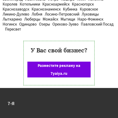
Королев
Котельники
Красноармейск
Красногорск
Краснозаводск
Краснознаменск
Кубинка
Куровское
Ликино-Дулево
Лобня
Лосино-Петровский
Луховицы
Лыткарино
Люберцы
Можайск
Мытищи
Наро-Фоминск
Ногинск
Одинцово
Озеры
Орехово-Зуево
Павловский Посад
Пересвет
У Вас свой бизнес?
Разместите рекламу на
7yaiya.ru
7-Я