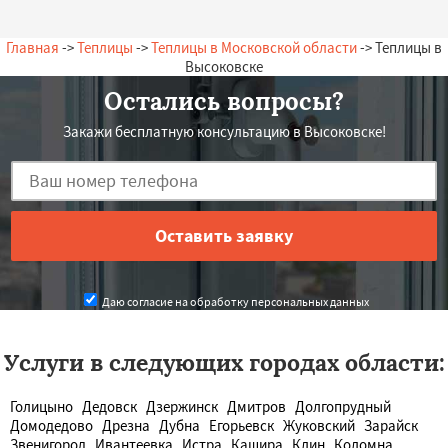
— А. Олегович, 08.07.2026
Россия, Высоковск, Набережная, 18
Главная
->
Теплицы
->
Теплицы в Московской области
-> Теплицы в
Высоковске
Остались вопросы?
Закажи бесплатную консультацию в Высоковске!
Даю согласие на обработку персональных данных
Услуги в следующих городах области:
Голицыно
Дедовск
Дзержинск
Дмитров
Долгопрудный
Домодедово
Дрезна
Дубна
Егорьевск
Жуковский
Зарайск
Звенигород
Ивантеевка
Истра
Кашира
Клин
Коломна