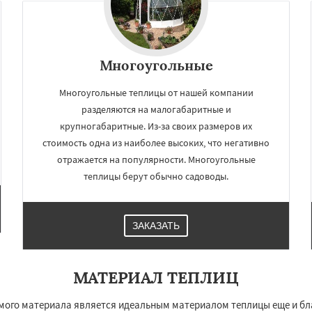
Многоугольные
Многоугольные теплицы от нашей компании
разделяются на малогабаритные и
крупногабаритные. Из-за своих размеров их
стоимость одна из наиболее высоких, что негативно
отражается на популярности. Многоугольные
теплицы берут обычно садоводы.
×
×
м по
УЗНАТЬ ПОДРОБНЕЕ
нам
ЗАКАЗАТЬ
рудный
Домодедово
горьевск
Жуковский
МАТЕРИАЛ ТЕПЛИЦ
ород
Ивантеевка
Истра
оломна
Королев
ого материала является идеальным материалом теплицы еще и благ
сноармейск
Красногорск