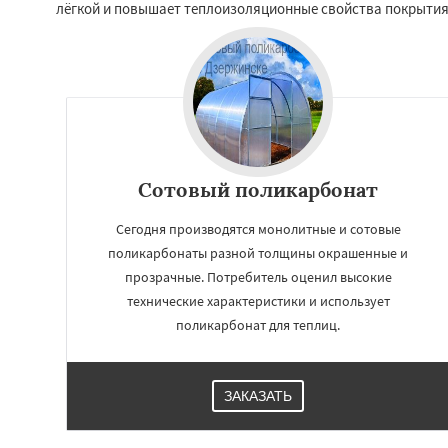
лёгкой и повышает теплоизоляционные свойства покрытия
Краснозаводск
Куровское
Лик
Лосино-Петровск
Люберцы
Можа
Наро-Фоминск
Н
Орехово-Зуево
Пересвет
Подол
Сотовый поликарбонат
Сегодня производятся монолитные и сотовые
поликарбонаты разной толщины окрашенные и
прозрачные. Потребитель оценил высокие
технические характеристики и использует
поликарбонат для теплиц.
ЗАКАЗАТЬ