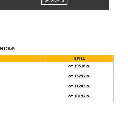
ЗАКАЗАТЬ
нске
ЦЕНА
от
19516
р.
от
15292
р.
от
11243
р.
от
10192
р.