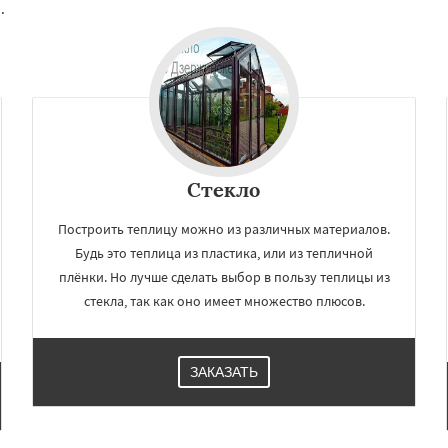
.
Краснознаменск
Кубинка
Даю согласие на обработку персональных данных
ино-Дулево
Лобня
ий
Луховицы
Лыткарино
йск
Мытищи
огинск
Одинцово
Озеры
Павловский Посад
ьск
Протвино
Пушкино
Стекло
Построить теплицу можно из различных материалов.
Будь это теплица из пластика, или из тепличной
плёнки. Но лучше сделать выбор в пользу теплицы из
стекла, так как оно имеет множество плюсов.
ЗАКАЗАТЬ