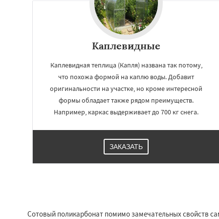
Каплевидные
Каплевидная теплица (Капля) названа так потому,
что похожа формой на каплю воды. Добавит
оригинальности на участке, но кроме интересной
формы обладает также рядом преимуществ.
Например, каркас выдерживает до 700 кг снега.
Работае
ЗАКАЗАТЬ
регио
Дмитров
Долгоп
Дрезна
Дубна
Е
Зарайск
Звениг
Кашира
Клин
К
Сотовый поликарбонат помимо замечательных свойств сам
Котельники
Кра