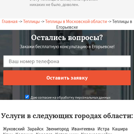
никаких не было, доволен.
— А. Олегович, 10.07.2026
Россия, Егорьевск, Лесная, 14
Главная
->
Теплицы
->
Теплицы в Московской области
-> Теплицы в
Егорьевске
Остались вопросы?
Закажи бесплатную консультацию в Егорьевске!
Даю согласие на обработку персональных данных
Услуги в следующих городах области:
Жуковский
Зарайск
Звенигород
Ивантеевка
Истра
Кашира