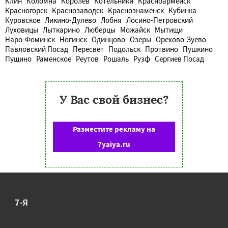
Клин
Коломна
Королев
Котельники
Красноармейск
Красногорск
Краснозаводск
Краснознаменск
Кубинка
Куровское
Ликино-Дулево
Лобня
Лосино-Петровский
Луховицы
Лыткарино
Люберцы
Можайск
Мытищи
Наро-Фоминск
Ногинск
Одинцово
Озеры
Орехово-Зуево
Павловский Посад
Пересвет
Подольск
Протвино
Пушкино
Пущино
Раменское
Реутов
Рошаль
Рузф
Сергиев Посад
У Вас свой бизнес?
Разместите рекламу на
7yaiya.ru
7-Я