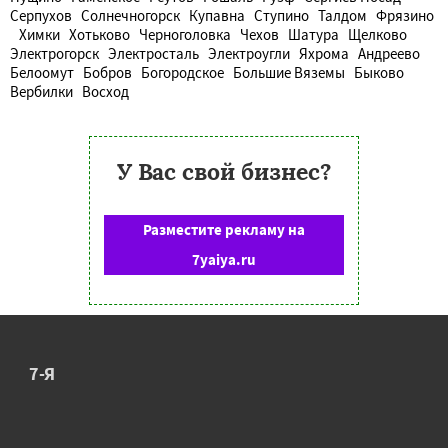
Серпухов
Солнечногорск
Купавна
Ступино
Талдом
Фрязино
Химки
Хотьково
Черноголовка
Чехов
Шатура
Щелково
Электрогорск
Электросталь
Электроугли
Яхрома
Андреево
Белоомут
Бобров
Богородское
Большие Вяземы
Быково
Вербилки
Восход
У Вас свой бизнес?
Разместите рекламу на
7yaiya.ru
7-Я