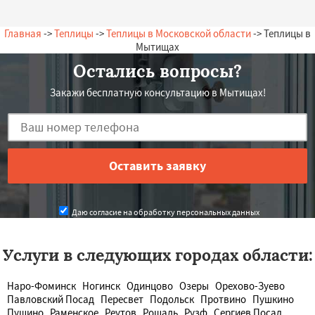
— А. Олегович, 13.07.2026
Россия, Мытищи, Набережная, 14
Главная
->
Теплицы
->
Теплицы в Московской области
-> Теплицы в
Мытищах
Остались вопросы?
Закажи бесплатную консультацию в Мытищах!
Даю согласие на обработку персональных данных
Услуги в следующих городах области:
Наро-Фоминск
Ногинск
Одинцово
Озеры
Орехово-Зуево
Павловский Посад
Пересвет
Подольск
Протвино
Пушкино
Пущино
Раменское
Реутов
Рошаль
Рузф
Сергиев Посад