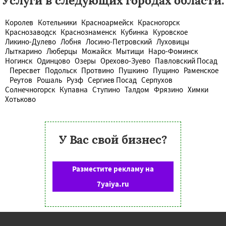
Услуги в следующих городах области:
Королев
Котельники
Красноармейск
Красногорск
Краснозаводск
Краснознаменск
Кубинка
Куровское
Ликино-Дулево
Лобня
Лосино-Петровский
Луховицы
Лыткарино
Люберцы
Можайск
Мытищи
Наро-Фоминск
Ногинск
Одинцово
Озеры
Орехово-Зуево
Павловский Посад
Пересвет
Подольск
Протвино
Пушкино
Пущино
Раменское
Реутов
Рошаль
Рузф
Сергиев Посад
Серпухов
Солнечногорск
Купавна
Ступино
Талдом
Фрязино
Химки
Хотьково
У Вас свой бизнес?
Разместите рекламу на
7yaiya.ru