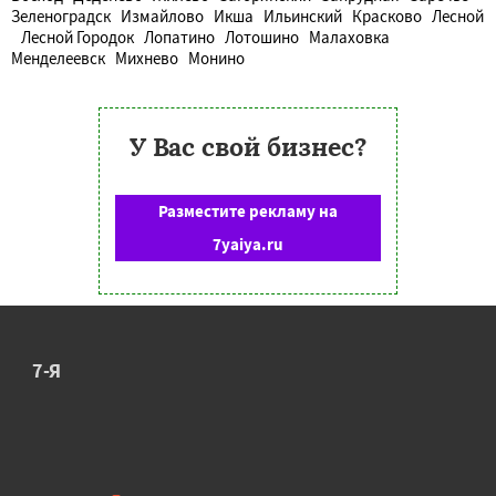
Зеленоградск
Измайлово
Икша
Ильинский
Красково
Лесной
Лесной Городок
Лопатино
Лотошино
Малаховка
Менделеевск
Михнево
Монино
У Вас свой бизнес?
Разместите рекламу на
7yaiya.ru
7-Я