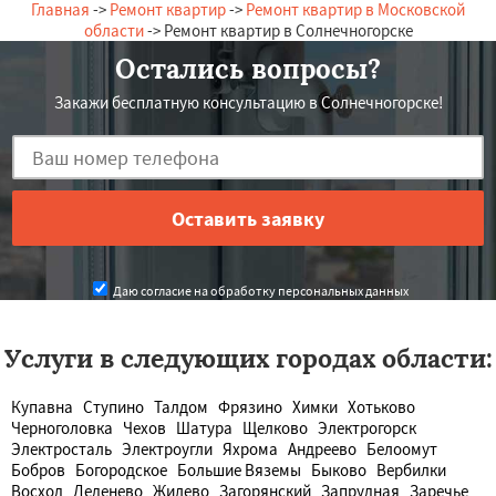
Главная
->
Ремонт квартир
->
Ремонт квартир в Московской
области
-> Ремонт квартир в Солнечногорске
Остались вопросы?
Закажи бесплатную консультацию в Солнечногорске!
Даю согласие на обработку персональных данных
Услуги в следующих городах области:
Купавна
Ступино
Талдом
Фрязино
Химки
Хотьково
Черноголовка
Чехов
Шатура
Щелково
Электрогорск
Электросталь
Электроугли
Яхрома
Андреево
Белоомут
Бобров
Богородское
Большие Вяземы
Быково
Вербилки
Восход
Деденево
Жилево
Загорянский
Запрудная
Заречье