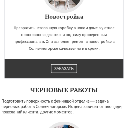
Новостройка
×
×
Работаем по
УЗНАТЬ ПОДРОБНЕЕ
Превратить невзрачную коробку в новом доме в уютное
пространство для жизни под силу проверенным
регионам
профессионалам. Они выполнят ремонт в новостройке в
Солнечногорске качественно и в сроки.
Купавна
Ступино
Талдом
Фрязино
Химки
Хотьково
Черноголовка
Чехов
Шатура
Щелково
Электрогорск
Электросталь
Электроугли
Яхрома
ЗАКАЗАТЬ
Андреево
Белоомут
Бобров
Богородское
Большие Вяземы
Быково
Даю согласие на обработку персональных данных
Вербилки
Восход
Деденево
Жилево
ЧЕРНОВЫЕ РАБОТЫ
Загорянский
Запрудная
Заречье
Зеленоградск
Измайлово
Икша
Подготовить поверхность к фининшой отделке — задача
Ильинский
Красково
Лесной
черновых работ в Солнечногорске. Их цена зависит от площади,
Лесной Городок
Лопатино
Лотошино
пожеланий клиента, других моментов.
Малаховка
Менделеевск
Михнево
Монино