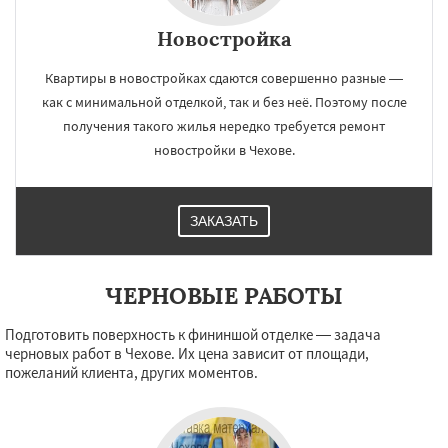
Новостройка
×
×
Работаем по
УЗНАТЬ ПОДРОБНЕЕ
Квартиры в новостройках сдаются совершенно разные —
как с минимальной отделкой, так и без неё. Поэтому после
регионам
получения такого жилья нередко требуется ремонт
новостройки в Чехове.
Шатура
Щелково
Электрогорск
Электросталь
Электроугли
Яхрома
Андреево
Белоомут
Бобров
ЗАКАЗАТЬ
Богородское
Большие Вяземы
Быково
Вербилки
Восход
Деденево
Жилево
Загорянский
Запрудная
Заречье
Даю согласие на обработку персональных данных
Зеленоградск
Измайлово
Икша
ЧЕРНОВЫЕ РАБОТЫ
Ильинский
Красково
Лесной
Лесной Городок
Лопатино
Лотошино
Подготовить поверхность к фининшой отделке — задача
Малаховка
Менделеевск
Михнево
черновых работ в Чехове. Их цена зависит от площади,
Монино
Нахабино
Некрасовское
пожеланий клиента, других моментов.
Обухово
Октябрьский
Правдинский
Решетниково
Родники
Свердловск