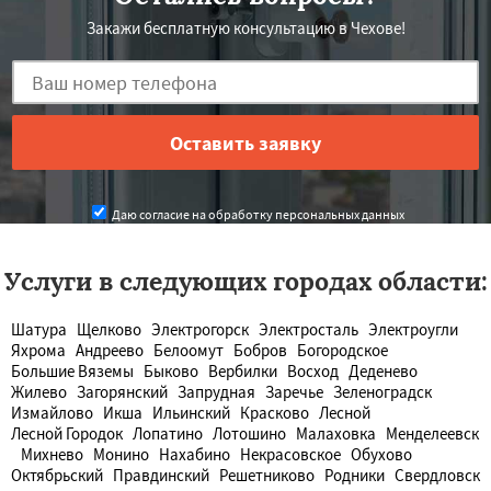
Закажи бесплатную консультацию в Чехове!
Даю согласие на обработку персональных данных
Услуги в следующих городах области:
Шатура
Щелково
Электрогорск
Электросталь
Электроугли
Яхрома
Андреево
Белоомут
Бобров
Богородское
Большие Вяземы
Быково
Вербилки
Восход
Деденево
Жилево
Загорянский
Запрудная
Заречье
Зеленоградск
Измайлово
Икша
Ильинский
Красково
Лесной
Лесной Городок
Лопатино
Лотошино
Малаховка
Менделеевск
Михнево
Монино
Нахабино
Некрасовское
Обухово
Октябрьский
Правдинский
Решетниково
Родники
Свердловск