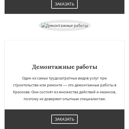
ЗАКАЗАТЬ
×
×
Работаем по
УЗНАТЬ ПОДРОБНЕЕ
регионам
Лесной
Лесной Городок
Лопатино
Лотошино
Малаховка
Менделеевск
Михнево
Монино
Нахабино
Демонтажные работы
Некрасовское
Обухово
Октябрьский
Правдинский
Решетниково
Родники
Один из самых трудозатратных видов услуг при
Свердловск
Северный
Софрино
Даю согласие на обработку персональных данных
Томилино
Тучково
Уваровка
Удельная
строительстве или ремонте — это демонтажные работы в
Фосфоритный
Фряново
Хорлово
Краскове. Они состоят из множества действий и нюансов,
Черкизово
Черусти
Шаховская
поэтому их доверяют опытным специалистам.
ЗАКАЗАТЬ