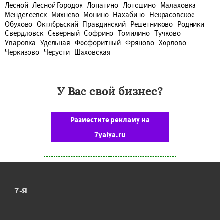
Лесной
Лесной Городок
Лопатино
Лотошино
Малаховка
Менделеевск
Михнево
Монино
Нахабино
Некрасовское
Обухово
Октябрьский
Правдинский
Решетниково
Родники
Свердловск
Северный
Софрино
Томилино
Тучково
Уваровка
Удельная
Фосфоритный
Фряново
Хорлово
Черкизово
Черусти
Шаховская
У Вас свой бизнес?
Разместите рекламу на
7yaiya.ru
7-Я