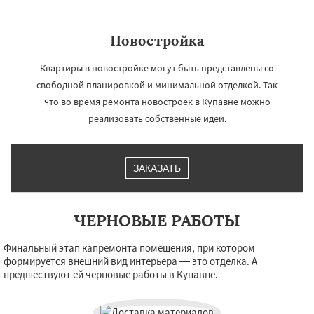
Новостройка
×
×
Работаем по
УЗНАТЬ ПОДРОБНЕЕ
Квартиры в новостройке могут быть представлены со
регионам
свободной планировкой и минимальной отделкой. Так
что во время ремонта новостроек в Купавне можно
Ступино
Талдом
Фрязино
Химки
реализовать собственные идеи.
Хотьково
Черноголовка
Чехов
Шатура
Щелково
Электрогорск
Электросталь
Электроугли
Яхрома
Андреево
ЗАКАЗАТЬ
Белоомут
Бобров
Богородское
Большие Вяземы
Быково
Вербилки
Даю согласие на обработку персональных данных
Восход
Деденево
Жилево
Загорянский
Запрудная
Заречье
Зеленоградск
ЧЕРНОВЫЕ РАБОТЫ
Измайлово
Икша
Ильинский
Красково
Лесной
Лесной Городок
Лопатино
Финальный этап капремонта помещения, при котором
Лотошино
Малаховка
Менделеевск
формируется внешний вид интерьера — это отделка. А
Михнево
Монино
Нахабино
предшествуют ей черновые работы в Купавне.