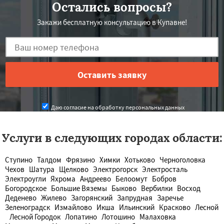
Остались вопросы?
Закажи бесплатную консультацию в Купавне!
Даю согласие на обработку персональных данных
Услуги в следующих городах области:
Ступино
Талдом
Фрязино
Химки
Хотьково
Черноголовка
Чехов
Шатура
Щелково
Электрогорск
Электросталь
Электроугли
Яхрома
Андреево
Белоомут
Бобров
Богородское
Большие Вяземы
Быково
Вербилки
Восход
Деденево
Жилево
Загорянский
Запрудная
Заречье
Зеленоградск
Измайлово
Икша
Ильинский
Красково
Лесной
Лесной Городок
Лопатино
Лотошино
Малаховка