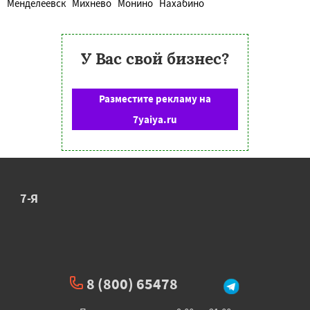
Менделеевск
Михнево
Монино
Нахабино
У Вас свой бизнес?
Разместите рекламу на
7yaiya.ru
7-Я
8 (800) 65478