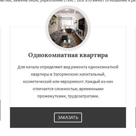
Однокомнатная квартира
Для начала определяют вид ремонта однокомнатной
квартиры в Загорянском: капитальный,
×
×
косметический или евроремонт. Каждый из них
м по
УЗНАТЬ ПОДРОБНЕЕ
отличается сложностью, временными
нам
промежутками, трудозатратами.
чье
Зеленоградск
а
Ильинский
Красково
ЗАКАЗАТЬ
ородок
Лопатино
ховка
Менделеевск
о
Нахабино