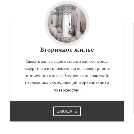
бухово
Октябрьский
Даю согласие на обработку персональных данных
шетниково
Родники
ерный
Софрино
во
Уваровка
Удельная
ряново
Хорлово
сти
Шаховская
Вторичное жилье
Сделать жилье в доме старого жилого фонда
аккуратным и современным позволяет ремонт
вторичного жилья в Загорянском с заменой
изношенных коммуникаций, выравниванием
поверхностей.
ЗАКАЗАТЬ