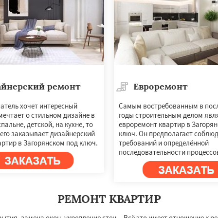
айнерский ремонт
Евроремонт
патель хочет интересный
Самым востребованным в пос
мечтает о стильном дизайне в
годы строительным делом явл
спальне, детской, на кухне, то
евроремонт квартир в Загорян
сего заказывает дизайнерский
ключ. Он предполагает соблю
артир в Загорянском под ключ.
требований и определённой
последовательности процессо
РЕМОНТ КВАРТИР
тия, замена окон, укрепление стен... Всё это имеет отношение к р