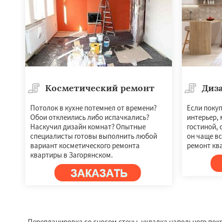
Косметический ремонт
Диз
Потолок в кухне потемнел от времени?
Если поку
Обои отклеились либо испачкались?
интерьер, 
Наскучил дизайн комнат? Опытные
гостиной, 
специалисты готовы выполнить любой
он чаще в
вариант косметического ремонта
ремонт кв
квартиры в Загорянском.
Перепланировка со сносом стены, укладка напольного покры