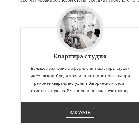
Квартира студия
Большое значение в оформлении квартиры-студии
имеет декор. Среди приемов, которые полезны при
ремонте квартиры-студии в Загорянском, стоит
Работае
отметить зеркала. В частности, зеркальную плитку.
регио
ЗАКАЗАТЬ
Запрудная
Заре
Измайлово
Икш
Лесной
Лесной Г
Лотошино
Мала
Михнево
Монин