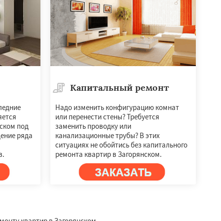
Капитальный ремонт
ледние
Надо изменить конфигурацию комнат
яется
или перенести стены? Требуется
ском под
заменить проводку или
дение ряда
канализационные трубы? В этих
ситуациях не обойтись без капитального
в.
ремонта квартир в Загорянском.
емонту квартир в Загорянском.