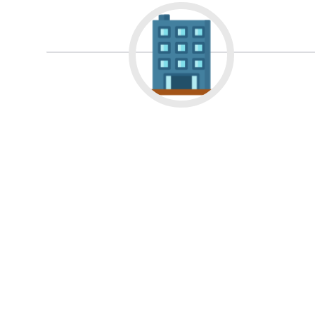
Некрасовское
О
Правдинский
Ре
Свердловск
Сев
Томилино
Тучко
Фосфоритный
Ф
Черкизово
Черу