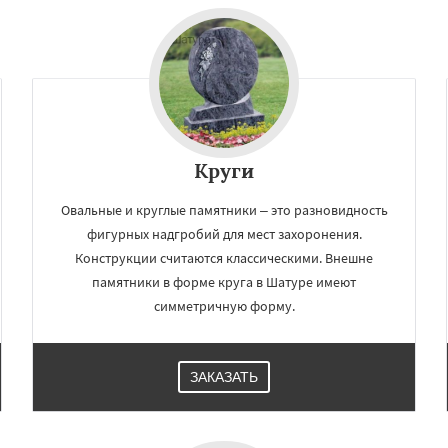
Измайлово
Икша
Даю согласие на обработку персональных данных
ково
Лесной
Лопатино
Лотошино
елеевск
Михнево
но
Некрасовское
ьский
Правдинский
дники
Свердловск
Круги
Овальные и круглые памятники – это разновидность
фигурных надгробий для мест захоронения.
Конструкции считаются классическими. Внешне
памятники в форме круга в Шатуре имеют
симметричную форму.
ЗАКАЗАТЬ