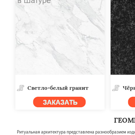
Работае
Светло-белый гранит
Чёр
регио
Щелково
Электр
Электроугли
Яхр
ГЕОМ
Бобров
Богоро
Быково
Вербилк
Ритуальная архитектура представлена разнообразием изд
Жилево
Загорян