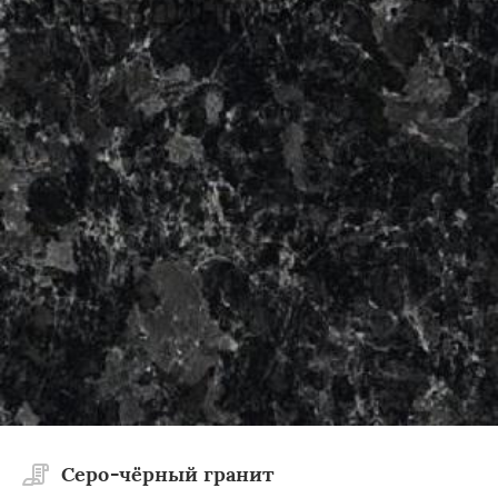
×
×
Работаем по
УЗНАТЬ ПОДРОБНЕЕ
регионам
Решетниково
Родники
Свердловск
Северный
Софрино
Томилино
Тучково
Уваровка
Удельная
Фосфоритный
Фряново
Хорлово
Черкизово
Черусти
Шаховская
Cеро-чёрный гранит
Даю согласие на обработку персональных данных