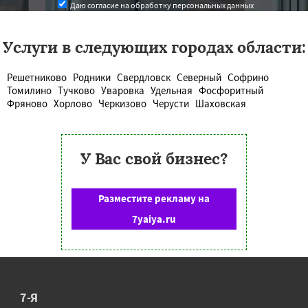
Даю согласие на обработку персональных данных
Услуги в следующих городах области:
Решетниково
Родники
Свердловск
Северный
Софрино
Томилино
Тучково
Уваровка
Удельная
Фосфоритный
Фряново
Хорлово
Черкизово
Черусти
Шаховская
У Вас свой бизнес?
Разместите рекламу на
7yaiya.ru
7-Я