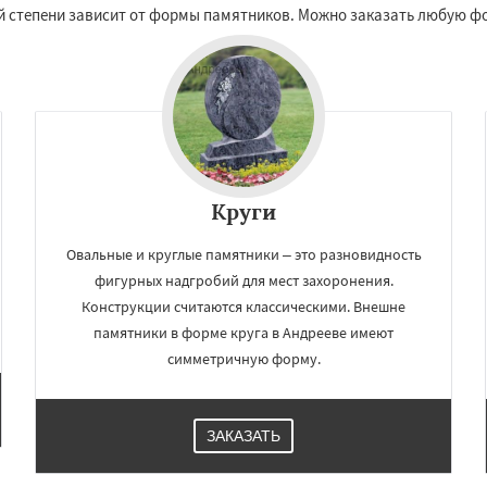
ородок
Лопатино
лой степени зависит от формы памятников. Можно заказать любую ф
Даю согласие на обработку персональных данных
ховка
Менделеевск
о
Нахабино
бухово
Октябрьский
шетниково
Родники
ерный
Софрино
во
Уваровка
Удельная
Круги
Овальные и круглые памятники – это разновидность
фигурных надгробий для мест захоронения.
Конструкции считаются классическими. Внешне
памятники в форме круга в Андрееве имеют
симметричную форму.
ЗАКАЗАТЬ