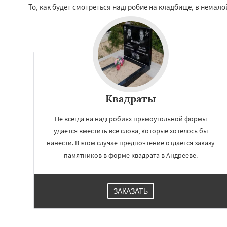
Лесной
Лесной Г
То, как будет смотреться надгробие на кладбище, в нема
Лотошино
Мала
Михнево
Монин
Некрасовское
О
Правдинский
Ре
Свердловск
Сев
Томилино
Тучко
Фосфоритный
Квадраты
Не всегда на надгробиях прямоугольной формы
удаётся вместить все слова, которые хотелось бы
нанести. В этом случае предпочтение отдаётся заказу
памятников в форме квадрата в Андрееве.
ЗАКАЗАТЬ