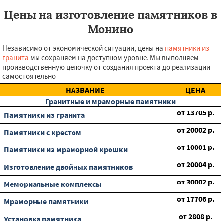
Цены на изготовление памятников в
Монино
Независимо от экономической ситуации, цены на
памятники из
гранита
мы сохраняем на доступном уровне. Мы выполняем
производственную цепочку от создания проекта до реализации
самостоятельно
НАЗВАНИЕ
ЦЕНА
Гранитные и мраморные памятники
от
13705
р.
Памятники из гранита
от
20002
р.
Памятники с крестом
от
10001
р.
Памятники из мраморной крошки
от
20004
р.
Изготовление двойных памятников
от
30002
р.
Мемориальные комплексы
от
17706
р.
Мраморные памятники
от
2808
р.
Установка памятника