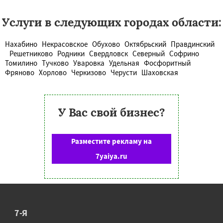
Услуги в следующих городах области:
Нахабино
Некрасовское
Обухово
Октябрьский
Правдинский
Решетниково
Родники
Свердловск
Северный
Софрино
Томилино
Тучково
Уваровка
Удельная
Фосфоритный
Фряново
Хорлово
Черкизово
Черусти
Шаховская
У Вас свой бизнес?
Разместите рекламу на
7yaiya.ru
7-Я