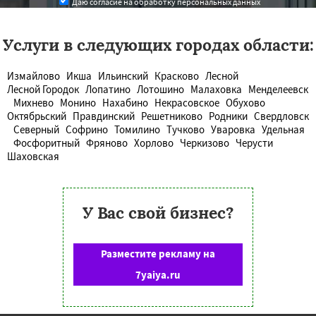
Даю согласие на обработку персональных данных
Услуги в следующих городах области:
Измайлово
Икша
Ильинский
Красково
Лесной
Лесной Городок
Лопатино
Лотошино
Малаховка
Менделеевск
Михнево
Монино
Нахабино
Некрасовское
Обухово
Октябрьский
Правдинский
Решетниково
Родники
Свердловск
Северный
Софрино
Томилино
Тучково
Уваровка
Удельная
Фосфоритный
Фряново
Хорлово
Черкизово
Черусти
Шаховская
У Вас свой бизнес?
Разместите рекламу на
7yaiya.ru