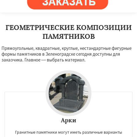
Правдинский
Решетниково
Родники
Даю согласие на обработку персональных данных
Свердловск
Северный
Софрино
Томилино
Тучково
Уваровка
Удельная
Фосфоритный
Фряново
Хорлово
Черкизово
Черусти
Шаховская
ГЕОМЕТРИЧЕСКИЕ КОМПОЗИЦИИ
ПАМЯТНИКОВ
Прямоугольные, квадратные, круглые, нестандартные фигурные
формы памятников в Зеленоградске сегодня доступны для
заказчика. Главное — выбрать материал.
Арки
Гранитные памятники могут иметь различные варианты