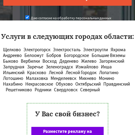
Даю согласие на обработку персональных данных
Услуги в следующих городах области:
Щелково
Электрогорск
Электросталь
Электроугли
Яхрома
Андреево
Белоомут
Бобров
Богородское
Большие Вяземы
Быково
Вербилки
Восход
Деденево
Жилево
Загорянский
Запрудная
Заречье
Зеленоградск
Измайлово
Икша
Ильинский
Красково
Лесной
Лесной Городок
Лопатино
Лотошино
Малаховка
Менделеевск
Михнево
Монино
Нахабино
Некрасовское
Обухово
Октябрьский
Правдинский
Решетниково
Родники
Свердловск
Северный
У Вас свой бизнес?
Разместите рекламу на