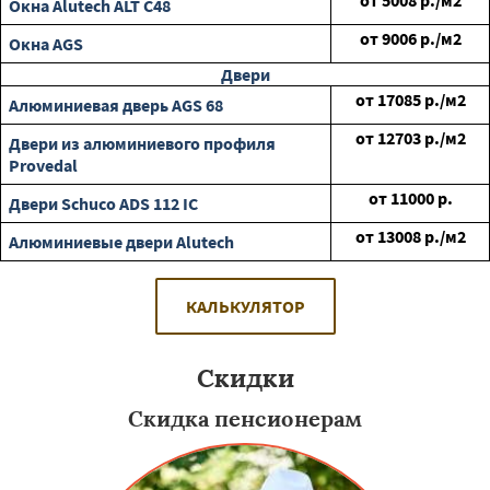
от
5008
р./м2
Окна Alutech ALT C48
от
9006
р./м2
Окна AGS
Двери
от
17085
р./м2
Алюминиевая дверь AGS 68
от
12703
р./м2
Двери из алюминиевого профиля
Provedal
от
11000
р.
Двери Schuco ADS 112 IC
от
13008
р./м2
Алюминиевые двери Alutech
КАЛЬКУЛЯТОР
Скидки
Скидка пенсионерам