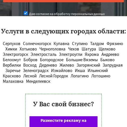
Даю согласие на обработку персональных данных
Услуги в следующих городах области:
Серпухов
Солнечногорск
Купавна
Ступино
Талдом
Фрязино
Химки
Хотьково
Черноголовка
Чехов
Шатура
Щелково
Электрогорск
Электросталь
Электроугли
Яхрома
Андреево
Белоомут
Бобров
Богородское
Большие Вяземы
Быково
Вербилки
Восход
Деденево
Жилево
Загорянский
Запрудная
Заречье
Зеленоградск
Измайлово
Икша
Ильинский
Красково
Лесной
Лесной Городок
Лопатино
Лотошино
Малаховка
Менделеевск
У Вас свой бизнес?
Разместите рекламу на