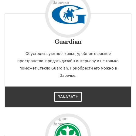
регионам
Зеленоградск
Измайлово
Икша
Ильинский
Красково
Лесной
Лесной Городок
Лопатино
Лотошино
Малаховка
Менделеевск
Михнево
Guardian
Монино
Нахабино
Некрасовское
Обухово
Октябрьский
Правдинский
Даю согласие на обработку персональных данных
Обустроить уютное жилье, удобное офисное
Решетниково
Родники
Свердловск
Северный
Софрино
Томилино
Тучково
пространство, придать дизайн интерьеру и не только
Уваровка
Удельная
Фосфоритный
поможет Стекло Guardian. Приобрести его можно в
Фряново
Хорлово
Черкизово
Черусти
Заречье.
Шаховская
ЗАКАЗАТЬ