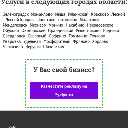
Услуги в следующих городах области:
Зеленоградск
Измайлово
Икша
Ильинский
Красково
Лесной
Лесной Городок
Лопатино
Лотошино
Малаховка
Менделеевск
Михнево
Монино
Нахабино
Некрасовское
Обухово
Октябрьский
Правдинский
Решетниково
Родники
Свердловск
Северный
Софрино
Томилино
Тучково
Уваровка
Удельная
Фосфоритный
Фряново
Хорлово
Черкизово
Черусти
Шаховская
У Вас свой бизнес?
Разместите рекламу на
7yaiya.ru
7-Я