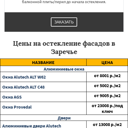
балконной плиты/перил до начала остекления.
ЗАКАЗАТЬ
Цены на остекление фасадов в
Заречье
НАЗВАНИЕ
ЦЕНА
Алюминиевые окна
от
8001
р./м2
Окна Alutech ALT W62
от
5002
р./м2
Окна Alutech ALT C48
от
9005
р./м2
Окна AGS
от
23008
р./под
Окна Provedal
ключ
Двери
от
13008
р./м2
Алюминиевые двери Alutech