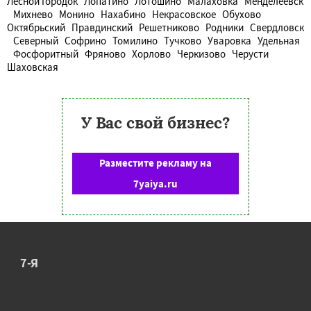
Лесной Городок
Лопатино
Лотошино
Малаховка
Менделеевск
Михнево
Монино
Нахабино
Некрасовское
Обухово
Октябрьский
Правдинский
Решетниково
Родники
Свердловск
Северный
Софрино
Томилино
Тучково
Уваровка
Удельная
Фосфоритный
Фряново
Хорлово
Черкизово
Черусти
Шаховская
У Вас свой бизнес?
Разместите рекламу на
7yaiya.ru
7-Я