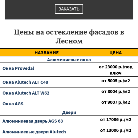
ЗАКАЗАТЬ
Цены на остекление фасадов в
Лесном
НАЗВАНИЕ
ЦЕНА
Алюминиевые окна
от
23000
р./под
Окна Provedal
ключ
от
5005
р./м2
Окна Alutech ALT C48
от
8004
р./м2
Окна Alutech ALT W62
от
9007
р./м2
Окна AGS
Двери
от
17086
р./м2
Алюминиевая дверь AGS 68
от
13006
р./м2
Алюминиевые двери Alutech