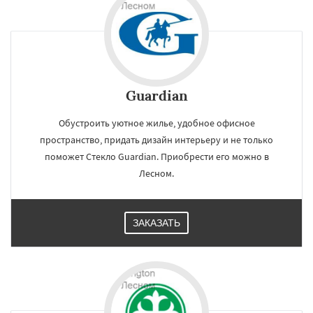
Лесной Городок
Лопатино
Лотошино
Малаховка
Менделеевск
Михнево
Монино
Нахабино
Некрасовское
Обухово
Октябрьский
Правдинский
Решетниково
Родники
Свердловск
Guardian
Северный
Софрино
Томилино
Тучково
Даю согласие на обработку персональных данных
Уваровка
Удельная
Фосфоритный
Фряново
Хорлово
Черкизово
Черусти
Обустроить уютное жилье, удобное офисное
Шаховская
пространство, придать дизайн интерьеру и не только
поможет Стекло Guardian. Приобрести его можно в
Лесном.
ЗАКАЗАТЬ