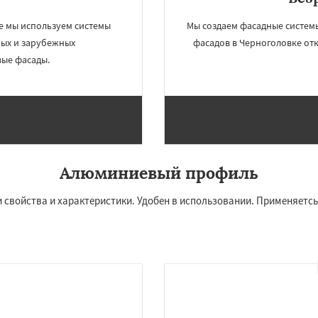
чье
Зеленоградск
Даю согласие на обработку персональных данных
а
Ильинский
Красково
е мы используем системы
Мы создаем фасадные систем
ородок
Лопатино
ых и зарубежных
фасадов в Черноголовке от
ховка
Менделеевск
ые фасады.
о
Нахабино
бухово
Октябрьский
шетниково
Родники
Алюминиевый профиль
свойства и характеристики. Удобен в использовании. Применяетсь 