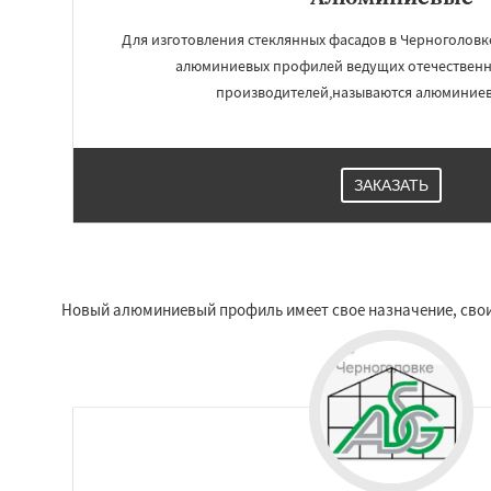
Запрудная
Заре
Измайлово
Икш
Для изготовления стеклянных фасадов в Черноголовк
Лесной
Лесной Г
алюминиевых профилей ведущих отечественн
Лотошино
Мала
производителей,называются алюминиев
Михнево
Монин
Некрасовское
О
Правдинский
Ре
ЗАКАЗАТЬ
Новый алюминиевый профиль имеет свое назначение, свои 