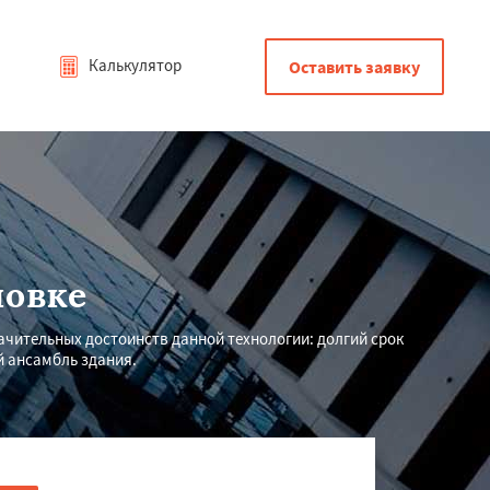
Калькулятор
Оставить заявку
ловке
ачительных достоинств данной технологии: долгий срок
й ансамбль здания.