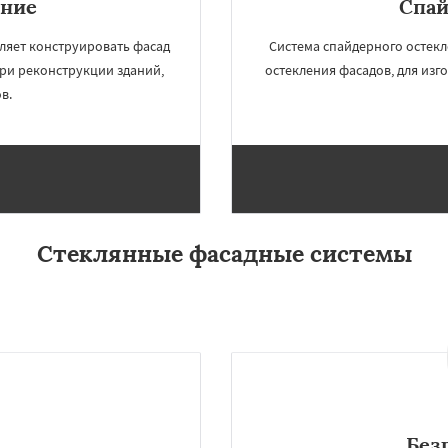
ение
Спай
ляет конструировать фасад
Система спайдерного остекл
ри реконструкции зданий,
остекления фасадов, для изг
в.
Стеклянные фасадные системы
×
×
м по
УЗНАТЬ ПОДРОБНЕЕ
нам
Щелково
Электрогорск
ектроугли
Яхрома
мут
Бобров
Богородское
ы
Быково
Вербилки
о
Жилево
Загорянский
Без