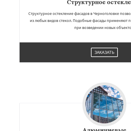
Структурное остекл
Структурное остекление фасадов в Черноголовке позво
из любых видов стекол. Подобные фасады применяют п
при возведении новых объекто
ЗАКАЗАТЬ
Работае
регио
Чехов
Шатура
Электросталь
Эл
Андреево
Белоо
Большие Вязем
Восход
Деденев
Алюминиевые