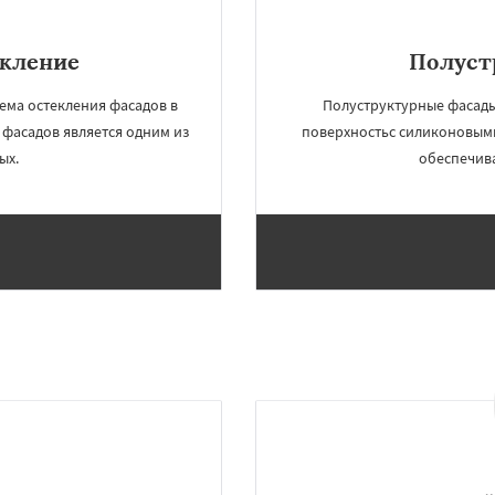
екление
Полуст
ема остекления фасадов в
Полуструктурные фасады 
 фасадов является одним из
поверхностьс силиконовым
ых.
обеспечива