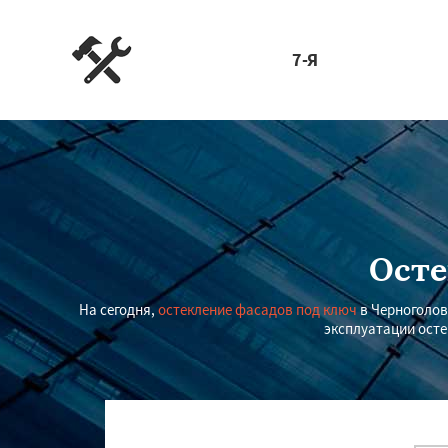
7-Я
Осте
На сегодня,
остекление фасадов под ключ
в Черноголов
эксплуатации осте