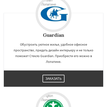
регионам
Лотошино
Малаховка
Менделеевск
Михнево
Монино
Нахабино
Некрасовское
Обухово
Октябрьский
Правдинский
Решетниково
Родники
Guardian
Свердловск
Северный
Софрино
Томилино
Тучково
Уваровка
Удельная
Даю согласие на обработку персональных данных
Фосфоритный
Фряново
Хорлово
Обустроить уютное жилье, удобное офисное
Черкизово
Черусти
Шаховская
пространство, придать дизайн интерьеру и не только
поможет Стекло Guardian. Приобрести его можно в
Лопатине.
ЗАКАЗАТЬ