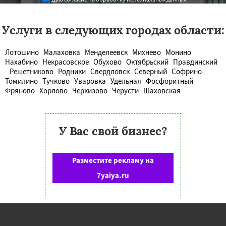
Услуги в следующих городах области:
Лотошино
Малаховка
Менделеевск
Михнево
Монино
Нахабино
Некрасовское
Обухово
Октябрьский
Правдинский
Решетниково
Родники
Свердловск
Северный
Софрино
Томилино
Тучково
Уваровка
Удельная
Фосфоритный
Фряново
Хорлово
Черкизово
Черусти
Шаховская
У Вас свой бизнес?
Разместите рекламу на
7yaiya.ru