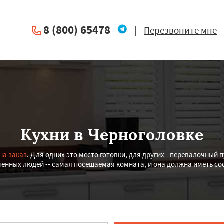
8 (800) 65478
|
Перезвоните мне
Кухни в Черноголовке
на заказ
. Для одних это место готовки, для других - перевалочный 
менных людей -- самая посещаемая комната, и она должна иметь со