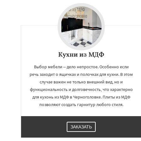
Запрудная
Заре
Измайлово
Икш
Лесной
Лесной Г
Лотошино
Мала
Михнево
Монин
Некрасовское
О
Правдинский
Ре
Кухни из МДФ
Выбор мебели – дело непростое. Особенно если
речь заходит о ящичках и полочках для кухни. В этом
случае важен не только внешний вид, но и
функциональность и долговечность, что характерно
для кухонь из МДФ в Черноголовке. Плиты из МДФ
позволяют создать гарнитур любого стиля.
ЗАКАЗАТЬ