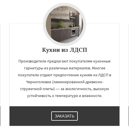
чье
Зеленоградск
Даю согласие на обработку персональных данных
а
Ильинский
Красково
ородок
Лопатино
ховка
Менделеевск
о
Нахабино
бухово
Октябрьский
шетниково
Родники
Кухни из ЛДСП
Производители предлагают покупателям кухонные
гарнитуры из различных материалов. Многие
покупатели отдают предпочтение кухням из ЛДСП в
Черноголовке (ламинированной древесно-
стружечной плиты) — за экологичность, высокую
устойчивость к температуре и влажности.
ЗАКАЗАТЬ