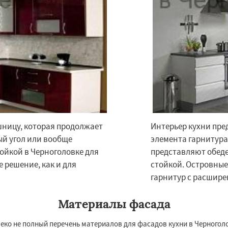
шницу, которая продолжает
Интерьер кухни пре
×
×
ый угол или вообще
элемента гарнитура
м по
УЗНАТЬ ПОДРОБНЕЕ
тойкой в Черноголовке для
представляют обеде
нам
 решение, как и для
стойкой. Островные
гарнитур с расшир
Щелково
Электрогорск
ектроугли
Яхрома
Материалы фасада
мут
Бобров
Богородское
ы
Быково
Вербилки
леко не полный перечень материалов для фасадов кухни в Черноголо
о
Жилево
Загорянский