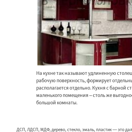
На кухне так называют удлиненную столе
рабочую поверхность, формирует отдельн
Работае
располагается отдельно. Кухня с барной с
регио
маленького помещения – столь же выгодное
большой комнаты.
Чехов
Шатура
Электросталь
Эл
Андреево
Белоо
Большие Вязем
ДСП, ЛДСП, МДФ, дерево, стекло, эмаль, пластик — это да
Восход
Деденев