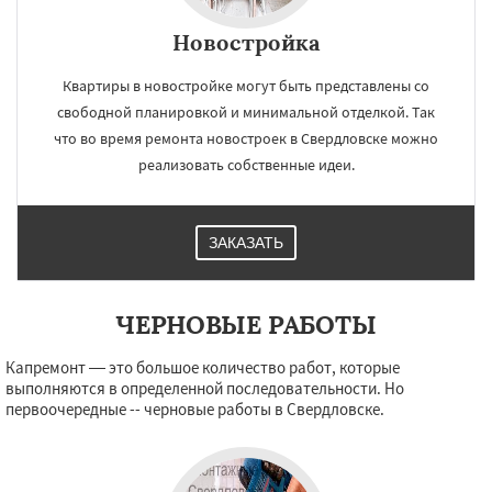
×
×
Работаем по
Новостройка
УЗНАТЬ ПОДРОБНЕЕ
регионам
Квартиры в новостройке могут быть представлены со
свободной планировкой и минимальной отделкой. Так
Северный
Софрино
Томилино
Тучково
что во время ремонта новостроек в Свердловске можно
Уваровка
Удельная
Фосфоритный
реализовать собственные идеи.
Фряново
Хорлово
Черкизово
Черусти
Шаховская
ЗАКАЗАТЬ
Даю согласие на обработку персональных данных
ЧЕРНОВЫЕ РАБОТЫ
Капремонт — это большое количество работ, которые
выполняются в определенной последовательности. Но
первоочередные -- черновые работы в Свердловске.