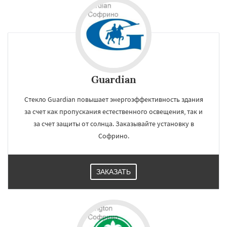
Томилино
Тучково
Уваровка
Удельная
Фосфоритный
Фряново
Хорлово
Черкизово
Черусти
Шаховская
Даю согласие на обработку персональных данных
Guardian
Стекло Guardian повышает энергоэффективность здания
за счет как пропускания естественного освещения, так и
за счет защиты от солнца. Заказывайте установку в
Софрино.
ЗАКАЗАТЬ