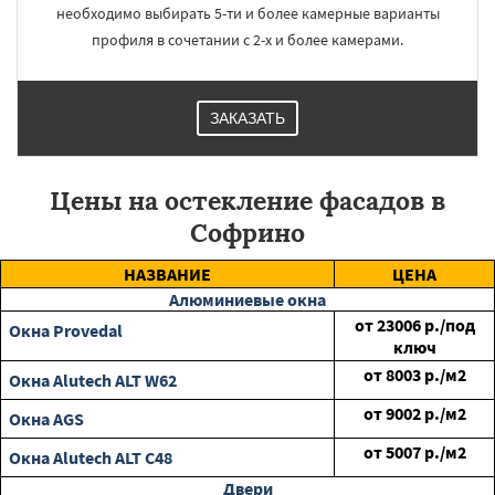
необходимо выбирать 5-ти и более камерные варианты
профиля в сочетании с 2-х и более камерами.
ЗАКАЗАТЬ
Цены на остекление фасадов в
Софрино
НАЗВАНИЕ
ЦЕНА
Алюминиевые окна
от
23006
р./под
Окна Provedal
ключ
от
8003
р./м2
Окна Alutech ALT W62
от
9002
р./м2
Окна AGS
от
5007
р./м2
Окна Alutech ALT C48
Двери