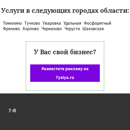
Услуги в следующих городах области:
Томилино
Тучково
Уваровка
Удельная
Фосфоритный
Фряново
Хорлово
Черкизово
Черусти
Шаховская
У Вас свой бизнес?
Разместите рекламу на
7yaiya.ru
7-Я