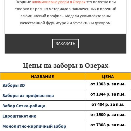
Входные
алюминиевые двери в Озерах
это полотна или
створки из разных материалов, заключенных в прочный
алюминиевый профиль. Модели укомплектованы
качественной фурнитурой и эффектным декором.
ЗАКАЗАТЬ
Цены на заборы в Озерах
НАЗВАНИЕ
ЦЕНА
от
1303
р. за п.м.
Заборы 3D
от
1344
р. за п.м.
Заборы из профнастила
от
404
р. за п.м.
Забор Сетка-рабица
от
1500
р. за п.м.
Евроштакетник
от
7308
р. за п.м.
Монолитно-кирпичный забор