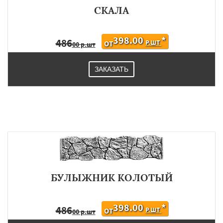
СКАЛА
398.00
*
486
Р.ШТ
ОТ
00 р.шт
ЗАКАЗАТЬ
БУЛЫЖНИК КОЛОТЫЙ
398.00
*
486
Р.ШТ
ОТ
00 р.шт