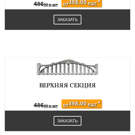
398.00
*
486
Р.ШТ
ОТ
00 р.шт
ЗАКАЗАТЬ
ВЕРХНЯЯ СЕКЦИЯ
398.00
*
486
Р.ШТ
ОТ
00 р.шт
ЗАКАЗАТЬ